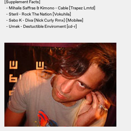
[Supplement Facts]
- Mihalis Saffras & Kimono - Cable [Trapez Lmtd]
- Steril - Rock The Nation [Vokuhila]
- Sebo K - Diva (Nick Curly Rmx) [Mobilee]
- Umek - Destuctible Enviroment [cd-r]