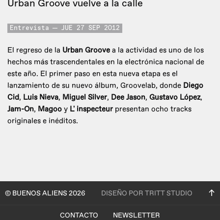
Urban Groove vuelve a la calle
Entrevista
JUE 27 SEP 2012
El regreso de la
Urban Groove
a la actividad es uno de los
hechos más trascendentales en la electrónica nacional de
este año. El primer paso en esta nueva etapa es el
lanzamiento de su nuevo álbum, Groovelab, donde
Diego
Cid
,
Luis Nieva
,
Miguel Silver
,
Dee Jason
,
Gustavo López
,
Jam-On
,
Magoo
y
L' inspecteur
presentan ocho tracks
originales e inéditos.
© BUENOS ALIENS 2026
DISEÑO POR TRITT STUDIO
CONTACTO
NEWSLETTER