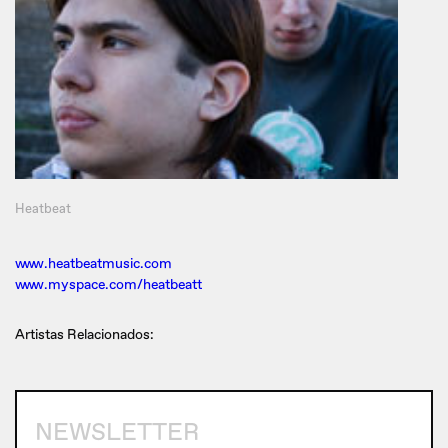
Heatbeat
www.heatbeatmusic.com
www.myspace.com/heatbeatt
Artistas Relacionados:
NEWSLETTER