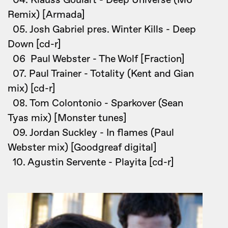
04. Klauss Goulart - Deep Universe (M6
Remix) [Armada]
05. Josh Gabriel pres. Winter Kills - Deep
Down [cd-r]
06 Paul Webster - The Wolf [Fraction]
07. Paul Trainer - Totality (Kent and Gian
mix) [cd-r]
08. Tom Colontonio - Sparkover (Sean
Tyas mix) [Monster tunes]
09. Jordan Suckley - In flames (Paul
Webster mix) [Goodgreaf digital]
10. Agustin Servente - Playita [cd-r]