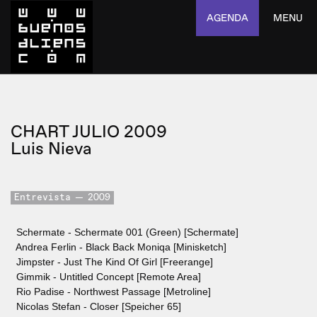
AGENDA
MENU
CHART JULIO 2009
Luis Nieva
Entrevista
2009
Schermate - Schermate 001 (Green) [Schermate]
Andrea Ferlin - Black Back Moniqa [Minisketch]
Jimpster - Just The Kind Of Girl [Freerange]
Gimmik - Untitled Concept [Remote Area]
Rio Padise - Northwest Passage [Metroline]
Nicolas Stefan - Closer [Speicher 65]