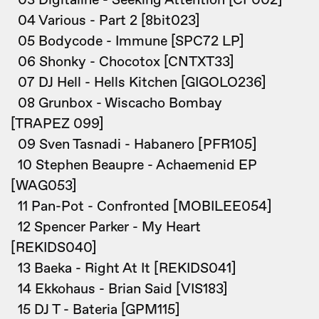
03 Digitaline - Seeking Attention [CF002]
04 Various - Part 2 [8bit023]
05 Bodycode - Immune [SPC72 LP]
06 Shonky - Chocotox [CNTXT33]
07 DJ Hell - Hells Kitchen [GIGOLO236]
08 Grunbox - Wiscacho Bombay
[TRAPEZ 099]
09 Sven Tasnadi - Habanero [PFR105]
10 Stephen Beaupre - Achaemenid EP
[WAG053]
11 Pan-Pot - Confronted [MOBILEE054]
12 Spencer Parker - My Heart
[REKIDS040]
13 Baeka - Right At It [REKIDS041]
14 Ekkohaus - Brian Said [VIS183]
15 DJ T - Bateria [GPM115]