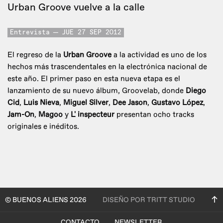
Urban Groove vuelve a la calle
Entrevista
JUE 27 SEP 2012
El regreso de la
Urban Groove
a la actividad es uno de los
hechos más trascendentales en la electrónica nacional de
este año. El primer paso en esta nueva etapa es el
lanzamiento de su nuevo álbum, Groovelab, donde
Diego
Cid
,
Luis Nieva
,
Miguel Silver
,
Dee Jason
,
Gustavo López
,
Jam-On
,
Magoo
y
L' inspecteur
presentan ocho tracks
originales e inéditos.
© BUENOS ALIENS 2026
DISEÑO POR TRITT STUDIO
CONTACTO
NEWSLETTER