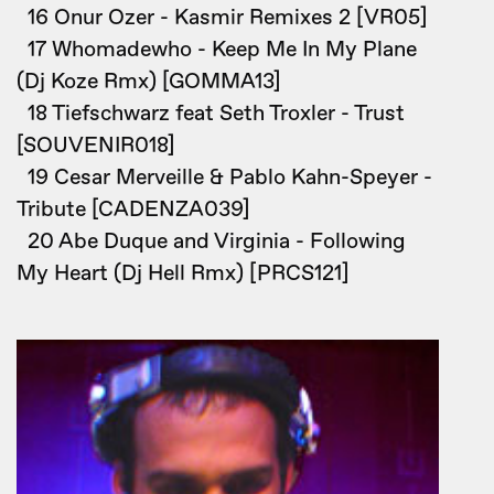
16 Onur Ozer - Kasmir Remixes 2 [VR05]
17 Whomadewho - Keep Me In My Plane
(Dj Koze Rmx) [GOMMA13]
18 Tiefschwarz feat Seth Troxler - Trust
[SOUVENIR018]
19 Cesar Merveille & Pablo Kahn-Speyer -
Tribute [CADENZA039]
20 Abe Duque and Virginia - Following
My Heart (Dj Hell Rmx) [PRCS121]