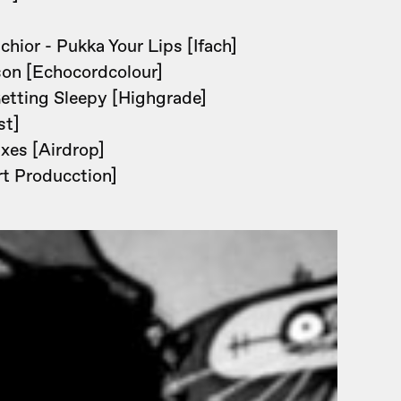
ior - Pukka Your Lips [Ifach]
son [Echocordcolour]
etting Sleepy [Highgrade]
st]
xes [Airdrop]
t Producction]