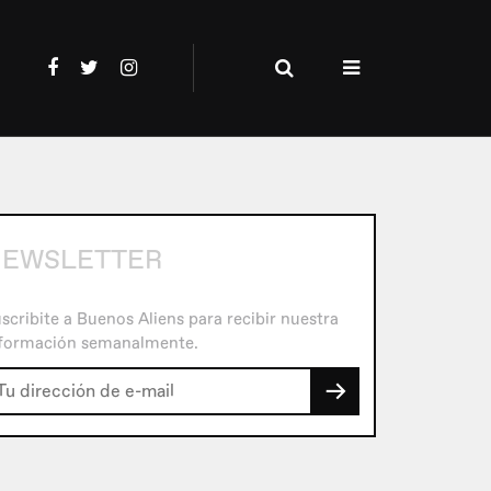
EWSLETTER
scribite a Buenos Aliens para recibir nuestra
formación semanalmente.
→