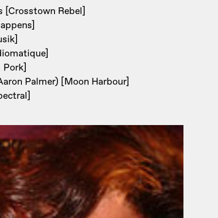
s [Crosstown Rebel]
Happens]
sik]
diomatique]
 Pork]
 Aaron Palmer) [Moon Harbour]
ectral]