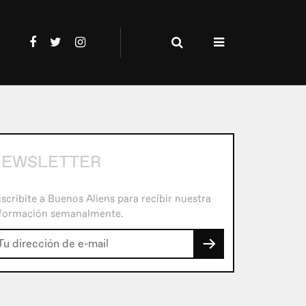
EWSLETTER
scribite a Buenos Aliens para recibir nuestra
formación semanalmente.
→