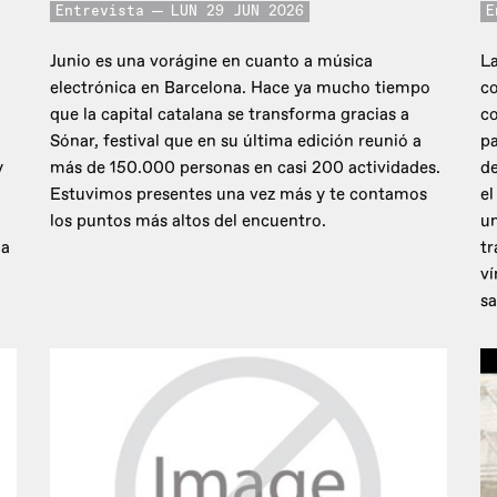
Entrevista
LUN 29 JUN 2026
E
Junio es una vorágine en cuanto a música
La
electrónica en Barcelona. Hace ya mucho tiempo
co
que la capital catalana se transforma gracias a
c
Sónar, festival que en su última edición reunió a
pa
y
más de 150.000 personas en casi 200 actividades.
de
Estuvimos presentes una vez más y te contamos
el
los puntos más altos del encuentro.
un
 a
tr
ví
sa