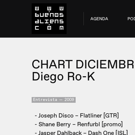
AGENDA
PO
CHART DICIEMBR
Diego Ro-K
Entrevista
2009
- Joseph Disco – Flatliner [GTR]
- Shane Berry – Renfurbl [promo]
- Jasper Dahlback – Dash One [ISL]