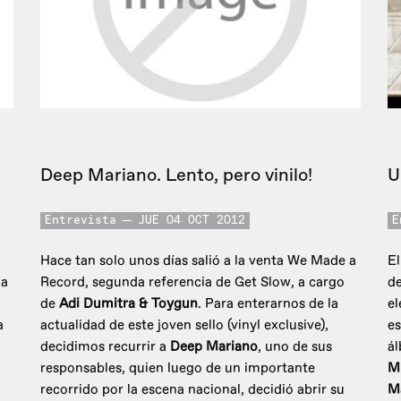
Deep Mariano. Lento, pero vinilo!
U
Entrevista
JUE 04 OCT 2012
E
Hace tan solo unos días salió a la venta We Made a
El
ga
Record, segunda referencia de Get Slow, a cargo
de
de
Adi Dumitra & Toygun
. Para enterarnos de la
el
a
actualidad de este joven sello (vinyl exclusive),
es
decidimos recurrir a
Deep Mariano
, uno de sus
á
responsables, quien luego de un importante
Mi
recorrido por la escena nacional, decidió abrir su
M