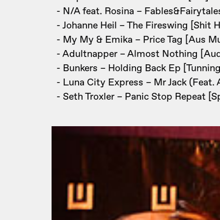
- N/A feat. Rosina – Fables&Fairytale
- Johanne Heil – The Fireswing [Shit 
- My My & Emika – Price Tag [Aus Mu
- Adultnapper – Almost Nothing [Au
- Bunkers – Holding Back Ep [Tunning
- Luna City Express – Mr Jack (Feat.
- Seth Troxler – Panic Stop Repeat [Sp