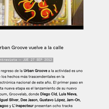
rban Groove vuelve a la calle
ntrevista
JUE 27 SEP 2012
 regreso de la
Urban Groove
a la actividad es uno
 los hechos más trascendentales en la
ectrónica nacional de este año. El primer paso en
ta nueva etapa es el lanzamiento de su nuevo
lbum, Groovelab, donde
Diego Cid
,
Luis Nieva
,
guel Silver
,
Dee Jason
,
Gustavo López
,
Jam-On
,
agoo
y
L' inspecteur
presentan ocho tracks