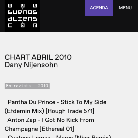
AGENDA
MENU
CHART ABRIL 2010
Dany Nijensohn
Entrevista
2010
Pantha Du Prince - Stick To My Side
(Efdemin Mix) [Rough Trade 571]
Anton Zap - I Got No Kick From
Champagne [Ethereal 01]