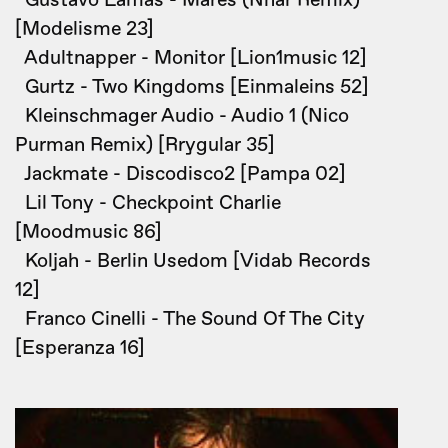
Gustavo Lamas - Mares (Nhar Remix)
[Modelisme 23]
Adultnapper - Monitor [Lion1music 12]
Gurtz - Two Kingdoms [Einmaleins 52]
Kleinschmager Audio - Audio 1 (Nico
Purman Remix) [Rrygular 35]
Jackmate - Discodisco2 [Pampa 02]
Lil Tony - Checkpoint Charlie
[Moodmusic 86]
Koljah - Berlin Usedom [Vidab Records
12]
Franco Cinelli - The Sound Of The City
[Esperanza 16]