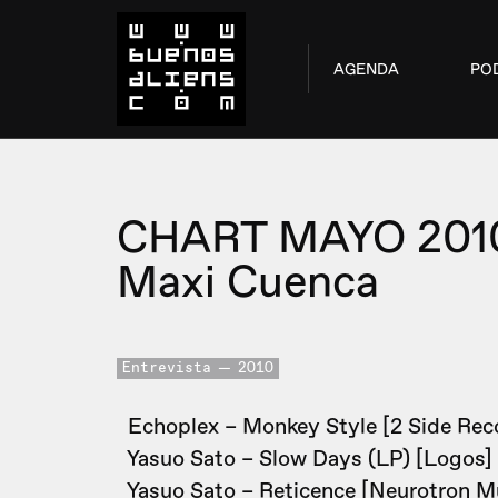
AGENDA
PO
CHART MAYO 201
Maxi Cuenca
Entrevista
2010
Echoplex – Monkey Style [2 Side Rec
Yasuo Sato – Slow Days (LP) [Logos]
Yasuo Sato – Reticence [Neurotron M