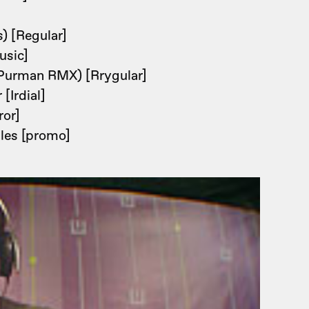
) [Regular]
usic]
Purman RMX) [Rrygular]
[Irdial]
ror]
les [promo]