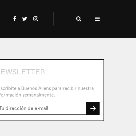
EWSLETTER
scribite a Buenos Aliens para recibir nuestra
formación semanalmente.
→