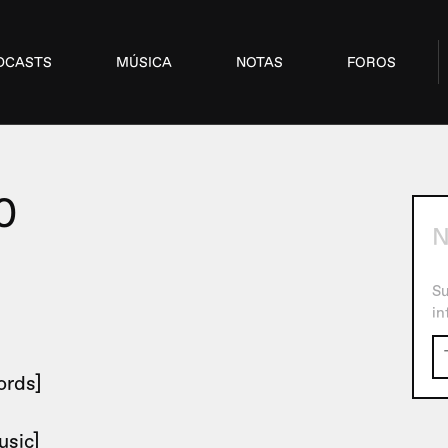
DCASTS
MÚSICA
NOTAS
FOROS
0
N
Su
in
ords]
usic]