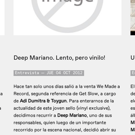
Deep Mariano. Lento, pero vinilo!
U
Entrevista
JUE 04 OCT 2012
E
Hace tan solo unos días salió a la venta We Made a
El
ga
Record, segunda referencia de Get Slow, a cargo
de
de
Adi Dumitra & Toygun
. Para enterarnos de la
el
a
actualidad de este joven sello (vinyl exclusive),
es
decidimos recurrir a
Deep Mariano
, uno de sus
á
responsables, quien luego de un importante
Mi
recorrido por la escena nacional, decidió abrir su
M