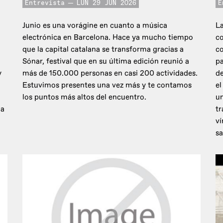
Entrevista
LUN 29 JUN 2026
E
Junio es una vorágine en cuanto a música
La
electrónica en Barcelona. Hace ya mucho tiempo
co
que la capital catalana se transforma gracias a
c
Sónar, festival que en su última edición reunió a
pa
y
más de 150.000 personas en casi 200 actividades.
de
Estuvimos presentes una vez más y te contamos
el
los puntos más altos del encuentro.
un
 a
tr
ví
sa