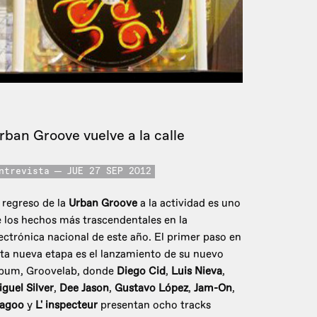
rban Groove vuelve a la calle
ntrevista
JUE 27 SEP 2012
 regreso de la
Urban Groove
a la actividad es uno
 los hechos más trascendentales en la
ectrónica nacional de este año. El primer paso en
ta nueva etapa es el lanzamiento de su nuevo
lbum, Groovelab, donde
Diego Cid
,
Luis Nieva
,
guel Silver
,
Dee Jason
,
Gustavo López
,
Jam-On
,
agoo
y
L' inspecteur
presentan ocho tracks