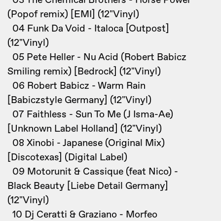
03 The Chemical Brothers - Horse Power
(Popof remix) [EMI] (12"Vinyl)
04 Funk Da Void - Italoca [Outpost]
(12"Vinyl)
05 Pete Heller - Nu Acid (Robert Babicz
Smiling remix) [Bedrock] (12"Vinyl)
06 Robert Babicz - Warm Rain
[Babiczstyle Germany] (12"Vinyl)
07 Faithless - Sun To Me (J Isma-Ae)
[Unknown Label Holland] (12"Vinyl)
08 Xinobi - Japanese (Original Mix)
[Discotexas] (Digital Label)
09 Motorunit & Cassique (feat Nico) -
Black Beauty [Liebe Detail Germany]
(12"Vinyl)
10 Dj Ceratti & Graziano - Morfeo