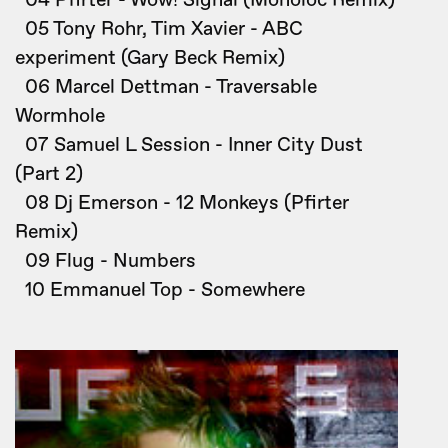
04 Pfirter - Wow! Signal (Monoloc Remix)
05 Tony Rohr, Tim Xavier - ABC
experiment (Gary Beck Remix)
06 Marcel Dettman - Traversable
Wormhole
07 Samuel L Session - Inner City Dust
(Part 2)
08 Dj Emerson - 12 Monkeys (Pfirter
Remix)
09 Flug - Numbers
10 Emmanuel Top - Somewhere