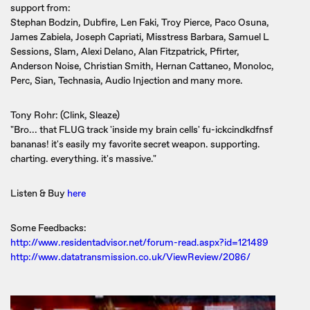
support from:
Stephan Bodzin, Dubfire, Len Faki, Troy Pierce, Paco Osuna,
James Zabiela, Joseph Capriati, Misstress Barbara, Samuel L
Sessions, Slam, Alexi Delano, Alan Fitzpatrick, Pfirter,
Anderson Noise, Christian Smith, Hernan Cattaneo, Monoloc,
Perc, Sian, Technasia, Audio Injection and many more.
Tony Rohr: (Clink, Sleaze)
"Bro... that FLUG track 'inside my brain cells' fu-ickcindkdfnsf
bananas! it's easily my favorite secret weapon. supporting.
charting. everything. it's massive."
Listen & Buy
here
Some Feedbacks:
http://www.residentadvisor.net/forum-read.aspx?id=121489
http://www.datatransmission.co.uk/ViewReview/2086/