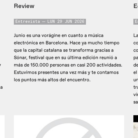
Review
E
Entrevista
LUN 29 JUN 2026
E
Junio es una vorágine en cuanto a música
La
electrónica en Barcelona. Hace ya mucho tiempo
co
que la capital catalana se transforma gracias a
c
Sónar, festival que en su última edición reunió a
pa
y
más de 150.000 personas en casi 200 actividades.
de
Estuvimos presentes una vez más y te contamos
el
los puntos más altos del encuentro.
un
 a
tr
ví
sa