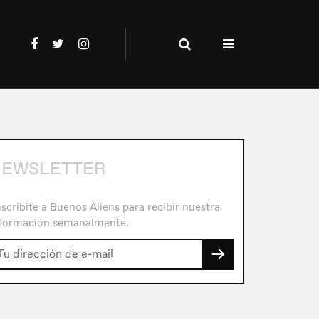
EWSLETTER
scribite a Buenos Aliens para recibir nuestra
formación semanalmente.
→