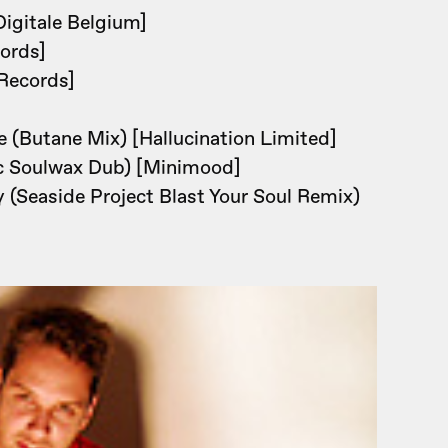
igitale Belgium]
ords]
Records]
(Butane Mix) [Hallucination Limited]
c Soulwax Dub) [Minimood]
(Seaside Project Blast Your Soul Remix)