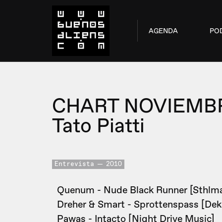
AGENDA
PO
CHART NOVIEMBR
Tato Piatti
Entrevista
2010
Quenum - Nude Black Runner [Sthlma
Dreher & Smart - Sprottenspass [Dek
Pawas - Intacto [Night Drive Music]