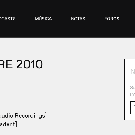
DCASTS
MÚSICA
NOTAS
FOROS
E 2010
N
Su
in
udio Recordings]
adent]