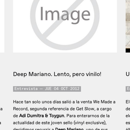
Deep Mariano. Lento, pero vinilo!
U
Entrevista
JUE 04 OCT 2012
E
Hace tan solo unos días salió a la venta We Made a
El
ga
Record, segunda referencia de Get Slow, a cargo
de
de
Adi Dumitra & Toygun
. Para enterarnos de la
el
a
actualidad de este joven sello (vinyl exclusive),
es
decidimos recurrir a
Deep Mariano
, uno de sus
á