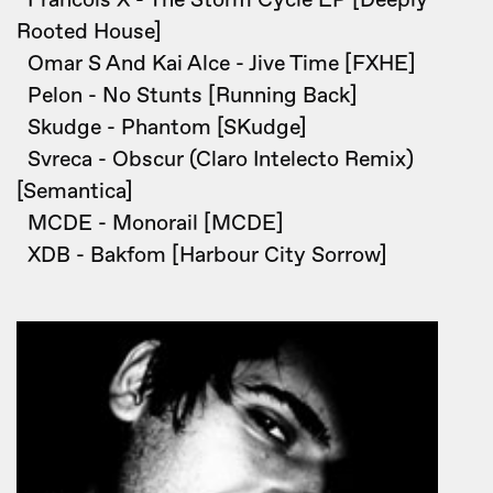
Francois X - The Storm Cycle EP [Deeply
Rooted House]
Omar S And Kai Alce - Jive Time [FXHE]
Pelon - No Stunts [Running Back]
Skudge - Phantom [SKudge]
Svreca - Obscur (Claro Intelecto Remix)
[Semantica]
MCDE - Monorail [MCDE]
XDB - Bakfom [Harbour City Sorrow]