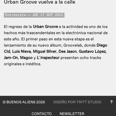
Urban Groove vuelve a la calle
Entrevista
JUE 27 SEP 2012
El regreso de la
Urban Groove
a la actividad es uno de los
hechos más trascendentales en la electrónica nacional de
este año. El primer paso en esta nueva etapa es el
lanzamiento de su nuevo álbum, Groovelab, donde
Diego
Cid
,
Luis Nieva
,
Miguel Silver
,
Dee Jason
,
Gustavo López
,
Jam-On
,
Magoo
y
L' inspecteur
presentan ocho tracks
originales e inéditos.
© BUENOS ALIENS 2026
DISEÑO POR TRITT STUDIO
CONTACTO
NEWSLETTER