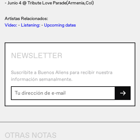
- Junio 4 @ Tribute Love Parade(Armenia,Col)
Artistas Relacionados:
Video:
-
Listening:
-
Upcoming dates
NEWSLETTER
Suscribite a Buenos Aliens para recibir nuestra
información semanalmente.
→
OTRAS NOTAS