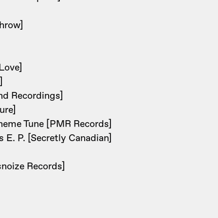
hrow]
]
Love]
]
nd Recordings]
ure]
Theme Tune [PMR Records]
E. P. [Secretly Canadian]
snoize Records]