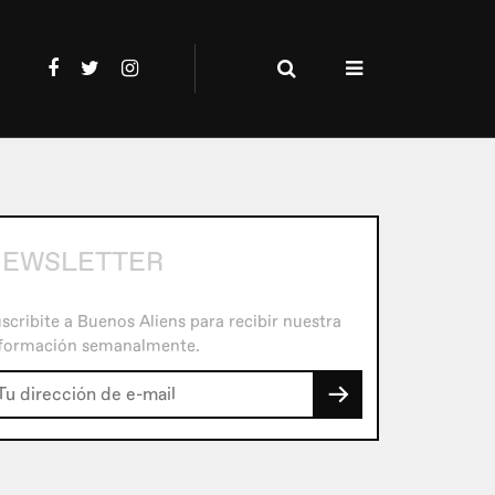
EWSLETTER
scribite a Buenos Aliens para recibir nuestra
formación semanalmente.
→