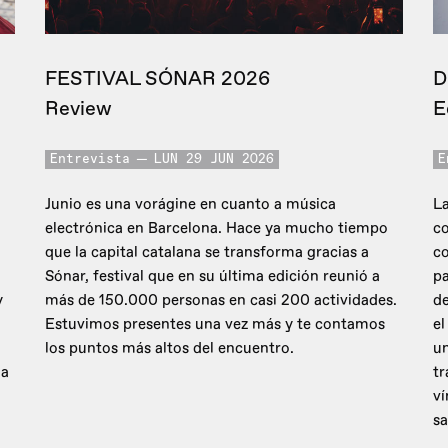
FESTIVAL SÓNAR 2026
D
Review
E
Entrevista
LUN 29 JUN 2026
E
Junio es una vorágine en cuanto a música
La
electrónica en Barcelona. Hace ya mucho tiempo
co
que la capital catalana se transforma gracias a
c
Sónar, festival que en su última edición reunió a
pa
y
más de 150.000 personas en casi 200 actividades.
de
Estuvimos presentes una vez más y te contamos
el
los puntos más altos del encuentro.
un
 a
tr
ví
sa