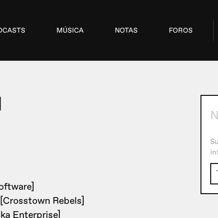
DCASTS
MÚSICA
NOTAS
FOROS
1
N
Su
in
oftware]
[Crosstown Rebels]
ka Enterprise]