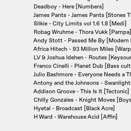
Deadboy - Here [Numbers]
James Pants - James Pants [Stones T
Silkie - City Limits vol 1.6 1.8 [Medi]
Robag Wruhme - Thora Vukk [Pampa
Andy Stott - Passed Me By [Modern 
Africa Hitech - 93 Million Miles [Warp
LV & Joshua Idehen - Routes [Keysou
Franco Cinelli - Planet Dub [Bass cult
Julio Bashmore - Everyone Needs a 
Antony and the Johnsons - Swanlights 
Addison Groove - This Is It [Tectonic]
Chilly Gonzales - Knight Moves [Boy
Hyetal - Broadcast [Black Acre]
H Ward - Warehouse Acid [Affin]