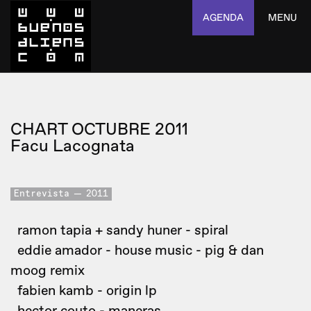
AGENDA
MENU
CHART OCTUBRE 2011
Facu Lacognata
Entrevista
2011
ramon tapia + sandy huner - spiral
eddie amador - house music - pig & dan
moog remix
fabien kamb - origin lp