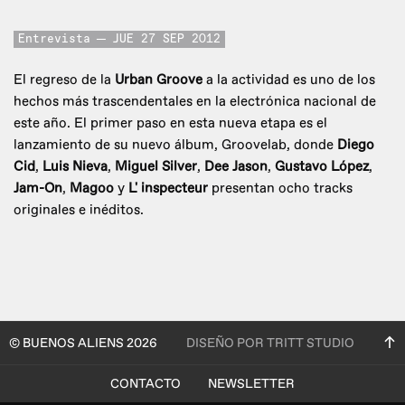
Entrevista
JUE 27 SEP 2012
El regreso de la
Urban Groove
a la actividad es uno de los
hechos más trascendentales en la electrónica nacional de
este año. El primer paso en esta nueva etapa es el
lanzamiento de su nuevo álbum, Groovelab, donde
Diego
Cid
,
Luis Nieva
,
Miguel Silver
,
Dee Jason
,
Gustavo López
,
Jam-On
,
Magoo
y
L' inspecteur
presentan ocho tracks
originales e inéditos.
© BUENOS ALIENS 2026
DISEÑO POR TRITT STUDIO
CONTACTO
NEWSLETTER