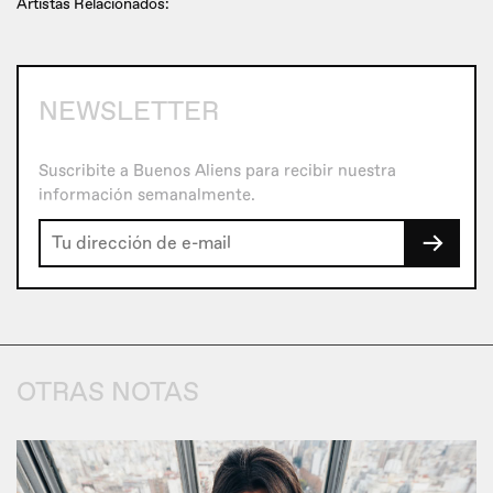
Artistas Relacionados:
NEWSLETTER
Suscribite a Buenos Aliens para recibir nuestra
información semanalmente.
→
OTRAS NOTAS