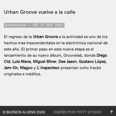
Urban Groove vuelve a la calle
Entrevista
JUE 27 SEP 2012
El regreso de la
Urban Groove
a la actividad es uno de los
hechos más trascendentales en la electrónica nacional de
este año. El primer paso en esta nueva etapa es el
lanzamiento de su nuevo álbum, Groovelab, donde
Diego
Cid
,
Luis Nieva
,
Miguel Silver
,
Dee Jason
,
Gustavo López
,
Jam-On
,
Magoo
y
L' inspecteur
presentan ocho tracks
originales e inéditos.
© BUENOS ALIENS 2026
DISEÑO POR TRITT STUDIO