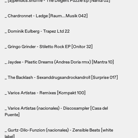
_ [a]pendics.shuffle - The Diligent Puzzle Ep [Narita 02]
_ Chardronnet - Ledge [Raum...Musik 042]
_ Dominik Eulberg - Trapez Ltd 22
_ Gringo Grinder - Stiletto Rock EP [Onitor 32]
_ Jaydee - Plastic Dreams (Andrea Doria rmx) [Mantra 10]
_ The Backlash - Sexanddrugsandrockandroll [Surprise 017]
_ Varios Artistas - Remixes [Kompakt 100]
_ Varios Artistas (nacionales) - Discosampler [Casa del
Puente]
_ Gurtz-Dilo-Funzion (nacionales) - Zensible Beats [white
label]