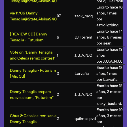
Tenaglia@State,Alsina940
por
dj. De Paoli
.
Escrito hace 16
vie 11/06 Danny
años, 1 mes
87
zack_mdq
Tenaglia@State,Alsina940
por
astroligthing
.
Escrito hace 17
[REVIEW CD] Danny
6
DJ TorrenT
años, 6 meses
Tenaglia - Futurism
por
sean
.
Escrito hace 18
Vote on "Danny Tenaglia
1
J.U.A.N.O
años
and Celeda remix contest"
por
J.U.A.N.O
.
Escrito hace 18
Danny Tenaglia - Futurism
3
Larvaña
años, 1 mes
[Mix Cd]
por
Larvaña
.
Escrito hace 18
Danny Tenaglia prepara
años, 2 meses
2
J.U.A.N.O
nuevo album, "Futurism"
por
lucky_bastard
.
Escrito hace 19
Chus & Ceballos remixan a
años, 3 meses
2
quilmes pvd
Danny Tenaglia
por