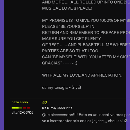
AND MORE .... ALL ROLLED UP INTO ONE BI
MUSICAL LOVE & PEACE!
MY PROMISE IS TO GIVE YOU 1000% OF MYS
PLEASE "BE YOURSELF" IN
RETURN AND REMEMBER TO PREPARE PRO
MAKE SURE YOU GET PLENTY
OF REST ...... AND PLEASE TELL ME WHERE
PARTIES ARE SO THAT I TOO
CAN "BE MYSELF" WITH YOU AFTER MY GIG
GRACIAS" -----> ;)
WITH ALL MY LOVE AND APPRECIATION,
danny tenaglia - (nyc)
naza allein
#2
jue 18-may-2006 14:16
alta:12/06/05
Que bieeeeennnn!!!! Esto es un incentivo mas para
va a incrementar mis ansias je jeee,,, chau salu2.