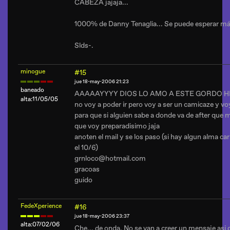
CABEZA jajaja...
1000% de Danny Tenaglia... Se puede esperar más
Slds-.
minogue
#15
jue 18-may-2006 21:23
baneado
AAAAAYYYY DIOS LO AMO A ESTE GORDO HDP
alta:11/05/05
no voy a poder ir pero voy a ser un camicaze y voy
para que si alguien sabe a donde va de after que 
que voy preparadisimo jaja
anoten el mail y se los paso (si hay algun alma car
el 10/6)
grnloco@hotmail.com
gracoas
guido
FedeXperience
#16
jue 18-may-2006 23:37
alta:07/02/06
Che... de onda. No se van a creer un mensaje asi c