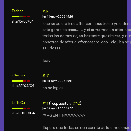
Fedoco
#9
jue 18-may-2006 15:16
alta:15/03/04
loco se quiere ir de after con nosotros o yo entend
este gordo se pasa...... y si armamos un after no
todos los demas dejan bastante que desear, y qu
nosotros de after al after casero loco.. alguien s
saludosss
fede
+Sasha+
#10
jue 18-may-2006 16:11
alta:25/09/04
no se ingles
La TuCu
#11
(respuesta al
#10
)
jue 18-may-2006 18:55
alta:03/09/04
"ARGENTINAAAAAAA"
Espero que todos se den cuenta de lo emocionad