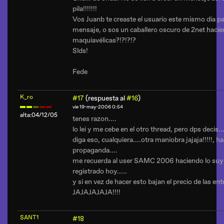
pila!!!!!!!
Vos Juanb te creaste el usuario este mismo día pa
mensaje, o sos un caballero oscuro de 2net haci
maquiavélicas?!?!?!?
Slds!
Fede
K_ro
#17
(respuesta al
#16
)
vie 19-may-2006 0:54
alta:04/12/05
tenes razon....
lo lei y me cebe en el otro thread, pero dps decis.
diga eso, cualquiera....otra maniobra jajaja!!!!!, h
propaganda....
me recuerda al user SAMC 2006 haciendo lo suyo
registrado hoy.....
y si en vez de hacer esto bajan el precio de las en
JAJAJAJAJA!!!!
SANT1
#18