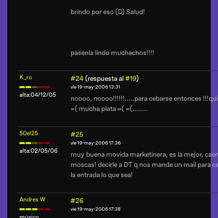
brindo por eso (D) Salud!
pasenla lindo muchachos!!!!
K_ro
#24
(respuesta al
#19
)
vie 19-may-2006 13:31
alta:04/12/05
noooo, noooo!!!!!!.....para cebarse entonces !!!quie
=( mucha plata =( =(........
50el25
#25
vie 19-may-2006 17:36
alta:02/05/06
muy buena movida marketinera, es la mejor, ca
moscas! decirle a DT q nos mande un mail para c
la entrada lo que sea!
Andres W
#26
vie 19-may-2006 17:38
músico