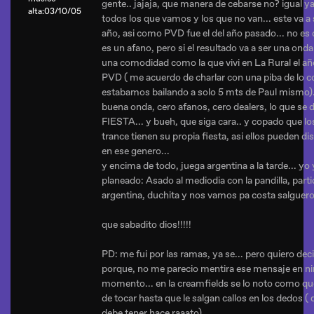
gente.. jajaja, que manera de cebarse no? igual 
alta:03/10/05
todos los que vamos y los que no van... este va a 
año, asi como PVD fue el del año pasado... no es 
es un afano, pero si el resultado va a ser una ond
una comodidad como la que vivi en La Rural el a
PVD ( me acuerdo de charlar con una piba de lo
estabamos bailando a solo 5 mts de Paul mismo).
buena onda, cero afanos, cero dealers, lo que se
FIESTA... y bueh, que siga cara.. y copado que lo
trance tienen su propia fiesta, asi ellos pueden di
en ese genero...
y encima de todo, juega argentina a la tarde... yo 
planeado: Asado al mediodia con la pandilla, parti
argentina, duchita y nos vamos pa costa salguero
que sabadito dios!!!!!
PD: me fui por las ramas, ya se... pero quiero deci
porque, no me parecio mentira ese mensaje en n
momento... en la creamfields se lo noto como qu
de tocar hasta que le salgan callos en los dedos ( q
debe tener hace raaato)