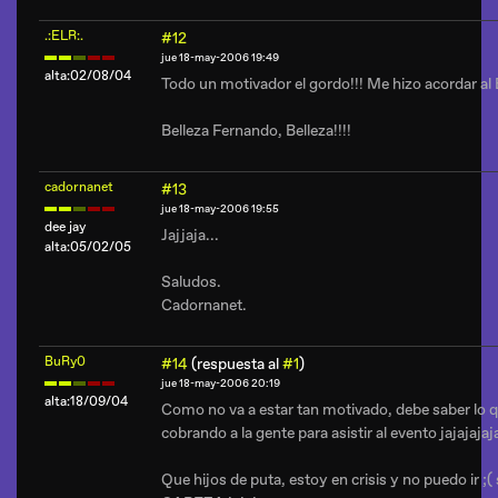
.:ELR:.
#12
jue 18-may-2006 19:49
alta:02/08/04
Todo un motivador el gordo!!! Me hizo acordar al
Belleza Fernando, Belleza!!!!
cadornanet
#13
jue 18-may-2006 19:55
dee jay
Jajjaja...
alta:05/02/05
Saludos.
Cadornanet.
BuRy0
#14
(respuesta al
#1
)
jue 18-may-2006 20:19
alta:18/09/04
Como no va a estar tan motivado, debe saber lo q
cobrando a la gente para asistir al evento jajajajaj
Que hijos de puta, estoy en crisis y no puedo ir ;(