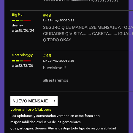
Big Poli
#48
lun 22-may-2006 0:22
dee jay
SEGURO Q LE MANDA ESE MENSAJE A TODA
alta:19/06/04
CIUDADES Q VISITA....... CARETA....... IGUA
Q TODO OKAY
electroboyyy
#49
lun 22-may-2006 3:36
alta:12/12/05
buenisimo!!!
alli estaremos
NUEVO MENSAJE
volver al foro Clubbers
Las opiniones y comentarios vertidos en estos foros son
responsabilidad exclusiva de los particulares
que participan. Buenos Aliens desliga todo tipo de responsabilidad