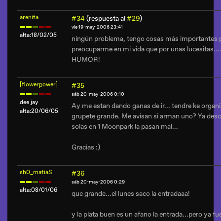
arenita
#34
(respuesta al
#29
)
vie 19-may-2006 23:41
alta:18/02/05
ningún problema, tengo cosas más importantes 
preocuparme en mi vida que por unas lucesitas...
HUMOR!
[flowerpower]
#35
sáb 20-may-2006 0:10
dee jay
Ay me estan dando ganas de ir... tendre ke organiz
alta:20/06/05
grupete grande. Me avisan si arman uno? Ya desc
solas en 1 Moonpark la pasan mal...
Gracias :)
sh0_matiaS
#36
sáb 20-may-2006 0:29
alta:08/01/06
que grande...el lunes saco la entradaaa!
y la plata buen es un afano la entrada...pero ya fu