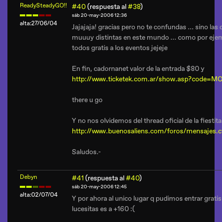
ReadySteadyGO!!
#40
(respuesta al
#38
)
sáb 20-may-2006 12:36
alta:27/06/04
Jajajaja! gracias pero no te confundas ... sino las
muuuy distintas en este mundo ... como por eje
todos gratis a los eventos jejeje
En fin, cadornanet valor de la entrada $80 y
http://www.ticketek.com.ar/show.asp?code
there u go
Y no nos olvidemos del thread oficial de la fiestita
http://www.buenosaliens.com/foros/mensajes.
Saludos.-
Debyn
#41
(respuesta al
#40
)
sáb 20-may-2006 12:45
alta:02/07/04
Y por ahora al unico lugar q pudimos entrar gratis 
lucesitas es a +160 :(