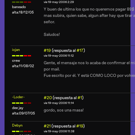
vie 19-may-2006 2:29
baneado
Y buen de ultima los que no queremos pagar 88$
alta:18/12/05
mas subira, quien sabe, algun after hay que tirar a
señor.
Saludos!
iojan
#19
(respuesta al
#17
)
vie 19-may-2006 11:12
crew
Gente, el mensaje nos lo acaba de confirmar el m
alta:11/08/02
por mail.
Fue escrito por él. Y está COMO LOCO por volver 
-Loder-
#20
(respuesta al
#1
)
vie 19-may-2006 11:14
dee jay
gordo, sos una masa!
alta:09/07/05
Debyn
#21
(respuesta al
#19
)
vie 19-may-2006 11:38