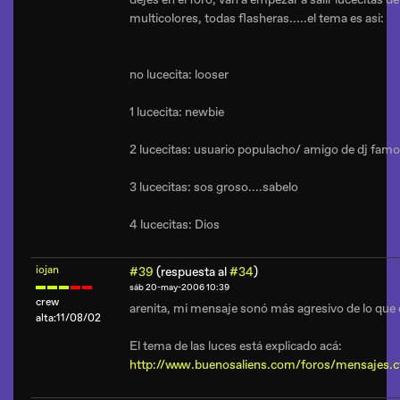
multicolores, todas flasheras.....el tema es asi:
no lucecita: looser
1 lucecita: newbie
2 lucecitas: usuario populacho/ amigo de dj fam
3 lucecitas: sos groso....sabelo
4 lucecitas: Dios
iojan
#39
(respuesta al
#34
)
sáb 20-may-2006 10:39
crew
arenita, mi mensaje sonó más agresivo de lo que e
alta:11/08/02
El tema de las luces está explicado acá:
http://www.buenosaliens.com/foros/mensajes.