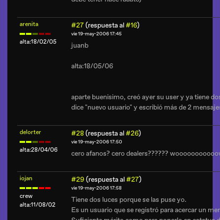
arenita
#27
(respuesta al
#16
)
vie 19-may-2006 17:45
alta:18/02/05
juanb
alta:18/05/06
aparte buenisimo, creó ayer su user y ya tiene dos
dice "nuevo usuario" y escribió más de 2 mensajes
delorter
#28
(respuesta al
#26
)
vie 19-may-2006 17:50
alta:28/04/06
cero afanos? cero dealers?????? woooooooooo
iojan
#29
(respuesta al
#27
)
vie 19-may-2006 17:58
crew
Tiene dos luces porque se las puse yo.
alta:11/08/02
Es un usuario que se registró para acercar un men