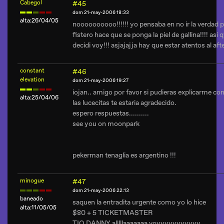
Cabegol
#45
dom 21-may-2006 18:33
alta:26/04/05
noooooooooo!!!!!! yo pensaba en no ir la verdad 
fistero hace que se ponga la piel de gallina!!!! asi
decidi voy!!! asjajajja hay que estar atentos al afte
constant
#46
elevation
dom 21-may-2006 19:27
iojan.. amigo por favor si pudieras explicarme co
alta:25/04/06
las lucecitas te estaria agradecido.
espero respuestas..........
see you on moonpark
pekerman tenaglia es argentino !!!
minogue
#47
dom 21-may-2006 22:13
baneado
saquen la entradita urgente como yo lo hice
alta:11/05/05
$80 + 5 TICKETMASTER
TIO DANNY alllllaaaaaaa voyyyyyyyyyyy