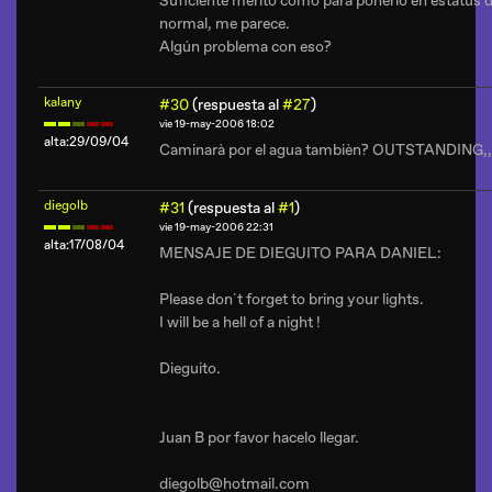
Suficiente mérito como para ponerlo en estatus 
normal, me parece.
Algún problema con eso?
kalany
#30
(respuesta al
#27
)
vie 19-may-2006 18:02
alta:29/09/04
Caminarà por el agua tambièn? OUTSTANDING,,,
diegolb
#31
(respuesta al
#1
)
vie 19-may-2006 22:31
alta:17/08/04
MENSAJE DE DIEGUITO PARA DANIEL:
Please don´t forget to bring your lights.
I will be a hell of a night !
Dieguito.
Juan B por favor hacelo llegar.
diegolb@hotmail.com