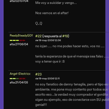
alta:02/07/04
Me voy a suicidar y vengo...
Nos vemos en el after!
Q_Q
ReadySteadyGO!!
#22
(respuesta al
#19
)
vie 19-may-2006 12:06
alta:27/06/04
no iojan .... no me podes hacer esto, vos no ....
tenia la esperanza de que el mensaje sea falso ......
voy a tener que ir :S
Angel-Electrico
#23
vie 19-may-2006 12:11
alta:21/04/05
no soy fanatico de danny tenaglia, pero el tipo es
ambiente. me pone muy contento por todos sus f
escrito eso...la verdad muy comprador el gordito o
sigan su ejemplo, eso de conectarce con SU publ
genial!!!