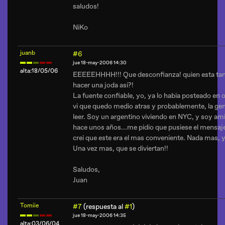
saludos!
NiKo
juanb
#6
jue 18-may-2006 14:30
alta:18/05/06
EEEEEHHHH!!! Que desconfianza! quien esta tan
hacer una joda asi?!
La fuente confiable, yo, ya lo habia posteado en 
vi que quedo medio atras y probablemente, la gent
leer. Soy un argentino viviendo en NYC, y soy a
hace unos años...me pidio que pusiese el mensaje
crei que este era el mas conveniente. Nada mas,
Una vez mas, que se diviertan!!
Saludos,
Juan
Tomiie
#7
(respuesta al
#1
)
jue 18-may-2006 14:35
alta:03/06/04