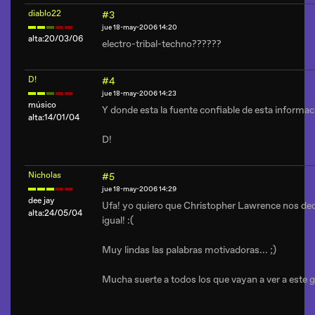
diablo22
#3
jue 18-may-2006 14:20
alta:20/03/06
electro-tribal-techno??????
D!
#4
jue 18-may-2006 14:23
músico
Y donde esta la fuente confiable de esta informac
alta:14/01/04
D!
Nicholas
#5
jue 18-may-2006 14:29
dee jay
Ufa! yo quiero que Christopher Lawrence nos de
alta:24/05/04
igual! :(
Muy lindas las palabras motivadoras... ;)
Mucha suerte a todos los que vayan a ver a este g