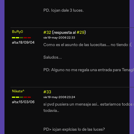
PD. Iojan dale 3 luces.
BuRy0
#32
(respuesta al
#29
)
vie 19-may-2006 22:33
alta:18/09/04
Como es el asunto de las lucecitas... no tiendo :(
Saludos...
PD: Alguno no me regala una entrada para Tenagl
Nikete^
#33
vie 19-may-2006 23:24
alta:15/03/06
si pvd pusiera un mensaje asi.. estariamos todos
todavia..
PD> iojan explcias lo de las luces?