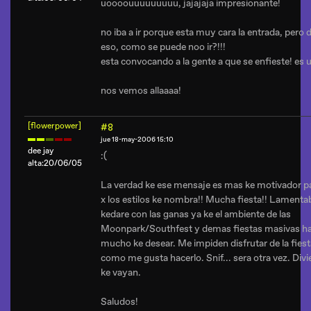
uoooouuuuuuuuu, jajajaja impresionante!
no iba a ir porque esta muy cara la entrada, pero 
eso, como se puede noo ir?!!!
esta convocando a la gente a que se enfieste! es 
nos vemos allaaaa!
[flowerpower]
#8
jue 18-may-2006 15:10
dee jay
:(
alta:20/06/05
La verdad ke ese mensaje es mas ke motivador pa
x los estilos ke nombra!! Mucha fiesta!! Lament
kedare con las ganas ya ke el ambiente de las
Moonpark/Southfest y demas fiestas masivas hac
mucho ke desear. Me impiden disfrutar de la fiest
como me gusta hacerlo. Snif... sera otra vez. Divi
ke vayan.
Saludos!