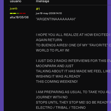
usuario
mensaje
juanb
#1
jue 18-may-2006 14:10
alta:18/05/06
"ARGENTINAAAAAAAH"
I HOPE YOU ALL REALIZE AT HOW EXCITED 
AGAIN RETURN
TO BUENOS AIRES! ONE OF MY "FAVORITE" C
WORLD TO PLAY IN!
I JUST DID 2 RADIO INTERVIEWS FOR THIS 
MOONPARK AND JUST
TALKING ABOUT IT HAS MADE ME FEEL LIKE 
WISHING IT WAS ALREADY
THIS COMING WEEKEND!
I AM PREPARING AS USUAL TO TAKE YOU AL
JOURNEY WITH NO
STOPS UNTIL THEY STOP ME! SO BE READY F
ELECTRO / TRIBAL / TECHNO