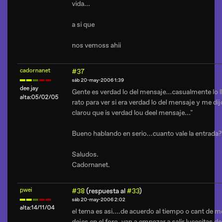
vida...
a si que
nos vemoss ahii
cadornanet
#37
sáb 20-may-2006 1:39
dee jay
Gente es verdad lo del mensaje...casualmente lo 
alta:05/02/05
rato para ver si era verdad lo del mensaje y me di
clarou que is verdad lou deel mensaje..."
Bueno hablando en serio...cuanto vale la entrada?
Saludos.
Cadornanet.
pwei
#38
(respuesta al
#33
)
sáb 20-may-2006 2:02
alta:14/11/04
el tema es asi....de acuerdo al tiempo o cant de 
dejes en el foro, van a empezar a salir lucecitas de