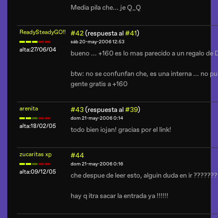
Media pila che... je Q_Q
ReadySteadyGO!!
#42
(respuesta al
#41
)
sáb 20-may-2006 12:53
alta:27/06/04
bueno ... +160 es lo mas parecido a un regalo de D
btw: no se confunfan che, es una interna ... no p
gente gratis a +160
arenita
#43
(respuesta al
#39
)
dom 21-may-2006 0:14
alta:18/02/05
todo bien iojan! gracias por el link!
zucaritas xp
#44
dom 21-may-2006 0:16
alta:09/12/05
che despue de leer esto, alguin duda en ir ???????
hay q itra sacar la entrada ya !!!!!!