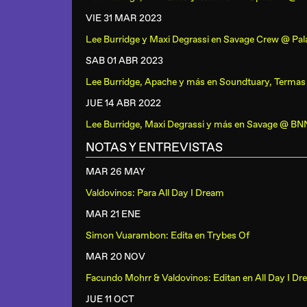
VIE 31 MAR
2023
Lee Burridge y Maxi Degrassi
en
Savage Crew @ Pala
SAB 01 ABR
2023
Lee Burridge, Apache y más
en
Soundtuary, Termas
JUE 14 ABR
2022
Lee Burridge, Maxi Degrassi y más
en
Savage @ BN
NOTAS Y ENTREVISTAS
MAR 26 MAY
Valdovinos: Para All Day I Dream
MAR 21 ENE
Simon Vuarambon: Edita en Trybes Of
MAR 20 NOV
Facundo Mohrr & Valdovinos: Editan en All Day I D
JUE 11 OCT