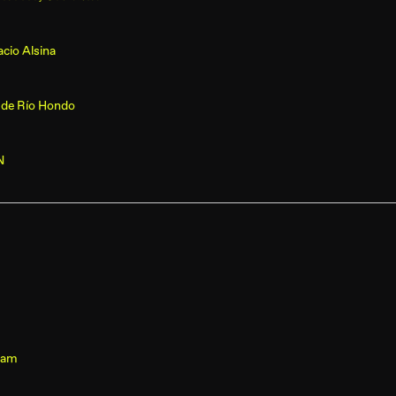
cio Alsina
 de Río Hondo
N
ream