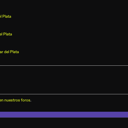
l Plata
l Plata
r del Plata
en nuestros foros
.