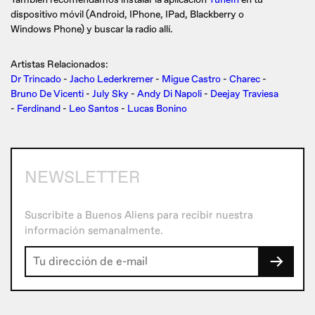
dispositivo móvil (Android, IPhone, IPad, Blackberry o
Windows Phone) y buscar la radio allí.
Artistas Relacionados:
Dr Trincado
-
Jacho Lederkremer
-
Migue Castro
-
Charec
-
Bruno De Vicenti
-
July Sky
-
Andy Di Napoli
-
Deejay Traviesa
-
Ferdinand
-
Leo Santos
-
Lucas Bonino
NEWSLETTER
Suscribite a Buenos Aliens para recibir nuestra
información semanalmente.
→