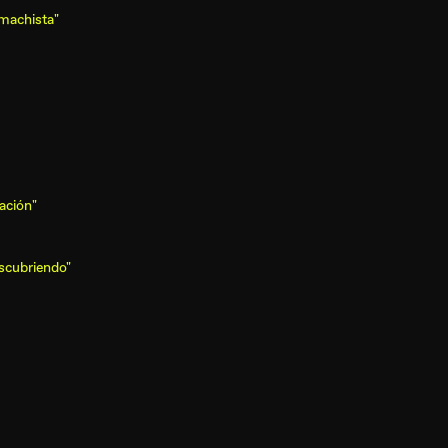
 machista"
ación"
escubriendo"