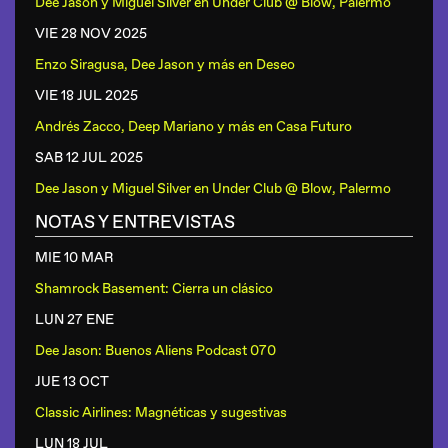
Dee Jason y Miguel Silver
en
Under Club @ Blow, Palermo
VIE 28 NOV
2025
Enzo Siragusa, Dee Jason y más
en
Deseo
VIE 18 JUL
2025
Andrés Zacco, Deep Mariano y más
en
Casa Futuro
SAB 12 JUL
2025
Dee Jason y Miguel Silver
en
Under Club @ Blow, Palermo
NOTAS Y ENTREVISTAS
MIE 10 MAR
Shamrock Basement: Cierra un clásico
LUN 27 ENE
Dee Jason: Buenos Aliens Podcast 070
JUE 13 OCT
Classic Airlines: Magnéticas y sugestivas
LUN 18 JUL