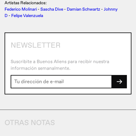
Artistas Relacionados:
Federico Molinari
-
Sascha Dive
-
Damian Schwartz
-
Johnny
D
-
Felipe Valenzuela
NEWSLETTER
Suscribite a Buenos Aliens para recibir nuestra
información semanalmente.
→
OTRAS NOTAS