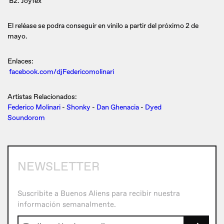
B2. Joyfex
El reléase se podra conseguir en vinilo a partir del próximo 2 de
mayo.
Enlaces:
facebook.com/djFedericomolinari
Artistas Relacionados:
Federico Molinari
-
Shonky
-
Dan Ghenacia
-
Dyed
Soundorom
NEWSLETTER
Suscribite a Buenos Aliens para recibir nuestra
información semanalmente.