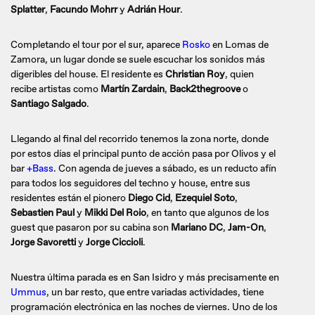
Splatter
,
Facundo Mohrr
y
Adrián Hour
.
Completando el tour por el sur, aparece
Rosko
en Lomas de
Zamora, un lugar donde se suele escuchar los sonidos más
digeribles del house. El residente es
Christian Roy
, quien
recibe artistas como
Martín Zardain
,
Back2thegroove
o
Santiago Salgado
.
Llegando al final del recorrido tenemos la zona norte, donde
por estos días el principal punto de acción pasa por Olivos y el
bar
+Bass
. Con agenda de jueves a sábado, es un reducto afín
para todos los seguidores del techno y house, entre sus
residentes están el pionero
Diego Cid
,
Ezequiel Soto
,
Sebastien Paul
y
Mikki Del Roio
, en tanto que algunos de los
guest que pasaron por su cabina son
Mariano DC
,
Jam-On
,
Jorge Savoretti
y
Jorge Ciccioli
.
Nuestra última parada es en San Isidro y más precisamente en
Ummus
, un bar resto, que entre variadas actividades, tiene
programación electrónica en las noches de viernes. Uno de los