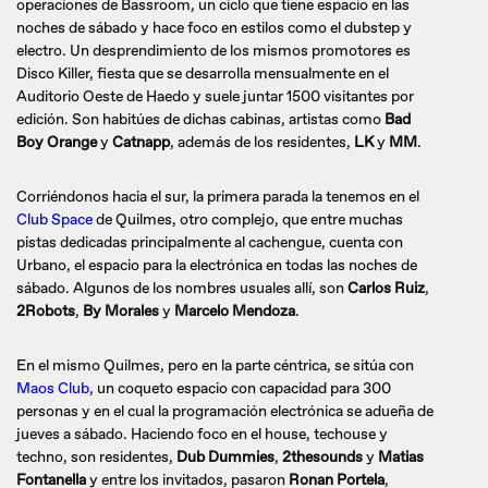
operaciones de Bassroom, un ciclo que tiene espacio en las
noches de sábado y hace foco en estilos como el dubstep y
electro. Un desprendimiento de los mismos promotores es
Disco Killer, fiesta que se desarrolla mensualmente en el
Auditorio Oeste de Haedo y suele juntar 1500 visitantes por
edición. Son habitúes de dichas cabinas, artistas como
Bad
Boy Orange
y
Catnapp
, además de los residentes,
LK
y
MM
.
Corriéndonos hacia el sur, la primera parada la tenemos en el
Club Space
de Quilmes, otro complejo, que entre muchas
pistas dedicadas principalmente al cachengue, cuenta con
Urbano, el espacio para la electrónica en todas las noches de
sábado. Algunos de los nombres usuales allí, son
Carlos Ruiz
,
2Robots
,
By Morales
y
Marcelo Mendoza
.
En el mismo Quilmes, pero en la parte céntrica, se sitúa con
Maos Club
, un coqueto espacio con capacidad para 300
personas y en el cual la programación electrónica se adueña de
jueves a sábado. Haciendo foco en el house, techouse y
techno, son residentes,
Dub Dummies
,
2thesounds
y
Matias
Fontanella
y entre los invitados, pasaron
Ronan Portela
,