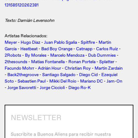
131585120262381
Texto: Damián Levensohn
Artistas Relacionados:
Meyer
-
Hugo Díaz
-
Juan Pablo Sgalia
-
Spitfire
-
Martín
García
-
Heatbeat
-
Bad Boy Orange
-
Catnapp
-
Carlos Ruiz
-
2Robots
-
By Morales
-
Marcelo Mendoza
-
Dub Dummies
-
2thesounds
-
Matias Fontanella
-
Ronan Portela
-
Splatter
-
Facundo Mohrr
-
Adrián Hour
-
Christian Roy
-
Martín Zardain
-
Back2thegroove
-
Santiago Salgado
-
Diego Cid
-
Ezequiel
Soto
-
Sebastien Paul
-
Mikki Del Roio
-
Mariano DC
-
Jam-On
-
Jorge Savoretti
-
Jorge Ciccioli
-
Diego Ro-K
NEWSLETTER
Suscribite a Buenos Aliens para recibir nuestra