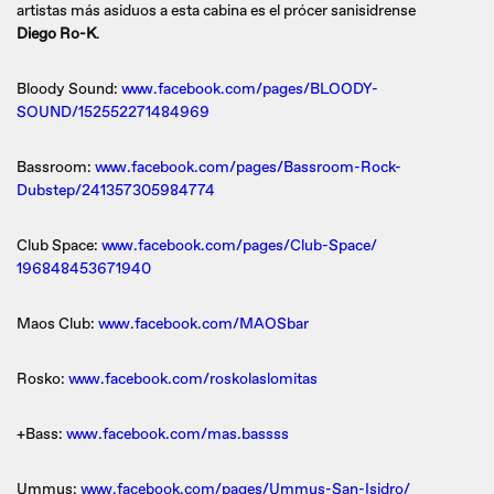
artistas más asiduos a esta cabina es el prócer sanisidrense
Diego Ro-K
.
Bloody Sound:
www.facebook.com/
pages/BLOODY-
SOUND/
152552271484969
Bassroom:
www.facebook.com/
pages/Bassroom-Rock-
Dubstep/
241357305984774
Club Space:
www.facebook.com/
pages/Club-Space/
196848453671940
Maos Club:
www.facebook.com/
MAOSbar
Rosko:
www.facebook.com/
roskolaslomitas
+Bass:
www.facebook.com/mas.
bassss
Ummus:
www.facebook.com/
pages/Ummus-San-Isidro/