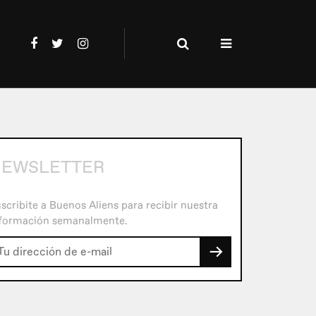
EWSLETTER
scribite a Buenos Aliens para recibir nuestra
formación semanalmente.
→