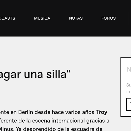
DCASTS
MÚSICA
NOTAS
FOROS
N
agar una silla"
Su
in
nte en Berlín desde hace varios años
Troy
erente de la escena internacional gracias a
 Minus. Ya desprendido de la escuadra de