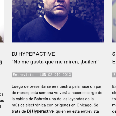
DJ HYPERACTIVE
S
j
"No me gusta que me miren, ¡bailen!"
E
Entrevista
LUN 02 DIC 2013
E
Luego de presentarse en nuestro país hace un par
En
de meses, esta semana volverá a hacerse cargo de
cl
os
la cabina de Bahrein una de las leyendas de la
to
as
música electrónica con orígenes en Chicago. Se
m
l
trata de
Dj Hyperactive
, quien en esta entrevista
de