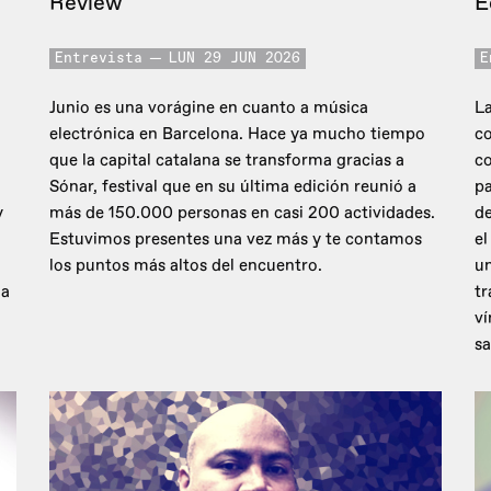
Review
E
Entrevista
LUN 29 JUN 2026
E
Junio es una vorágine en cuanto a música
La
electrónica en Barcelona. Hace ya mucho tiempo
co
que la capital catalana se transforma gracias a
c
Sónar, festival que en su última edición reunió a
pa
y
más de 150.000 personas en casi 200 actividades.
de
Estuvimos presentes una vez más y te contamos
el
los puntos más altos del encuentro.
un
 a
tr
ví
sa