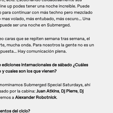
line up podes tener una noche increíble. Puede
p para continuar con más techno pero mezclado
o mas volado, más entubado, más oscuro... Una
e puede ser una noche en Submerged.
o caras que se repiten semana tras semana, el
rte, mucha onda. Para nosotros la gente no es un
ropuesta... Hay comunicación plena.
e ediciones internacionales de sábado ¿Cuáles
lo y cuales son los que vienen?
denominamos Submerged Special Saturdays, ahí
sado por la cabina:
Juan Atkins
,
Dj Pierre
,
Dj
dremos a
Alexander Robotnick
.
ntos del ciclo?