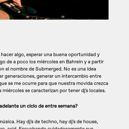
 hacer algo, esperar una buena oportunidad y
o de a poco los miércoles en Bahrein y a partir
on el nombre de Submerged. No es una idea
ar generaciones, generar un intercambio entre
l que se me ocurre para que nuestra movida crezca
 miércoles se caracterizan por tener dj's locales.
r adelante un ciclo de entre semana?
 música. Hay dj's de techno, hay dj's de house,
tro, acid. Escuchando cuidadosamente sus