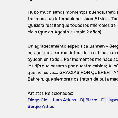
Hubo muchísimos momentos buenos. Pero si te
trajimos a un internacional:
Juan Atkins
... T
Quisiera resaltar que todos los miércoles de
ciclo (que en Agosto cumple 2 años).
Un agradecimiento especial: a Bahrein y
Ser
equipo que se armó detrás de la cabina, son 
ayudan en todo... Por momentos me hace a
los dj's que pasaron por nuestra cabina; Al p
que no les va.... GRACIAS POR QUERER TANT
Bahrein, que siempre nos tratan de puta mad
Artistas Relacionados:
Diego Cid.
-
Juan Atkins
-
Dj Pierre
-
Dj Hype
Sergio Athos