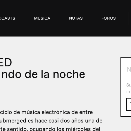
DCASTS
MÚSICA
NOTAS
FOROS
ED
N
undo de la noche
Su
in
ciclo de música electrónica de entre
 Submerged es hace casi dos años una de
te sentido, ocupando los miércoles del