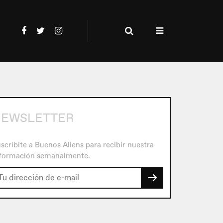
EWSLETTER
scribite a Buenos Aliens para recibir nuestra
formación semanalmente.
→