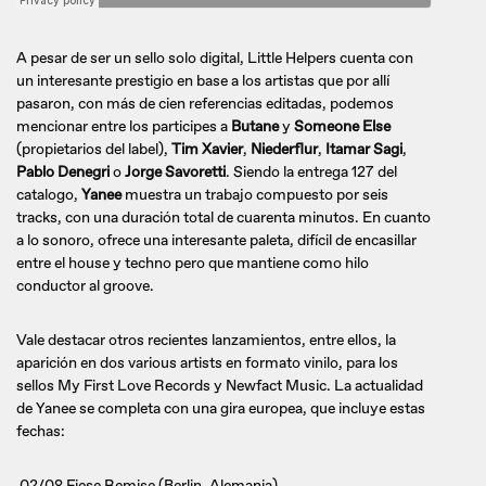
A pesar de ser un sello solo digital, Little Helpers cuenta con
un interesante prestigio en base a los artistas que por allí
pasaron, con más de cien referencias editadas, podemos
mencionar entre los participes a
Butane
y
Someone Else
(propietarios del label),
Tim Xavier
,
Niederflur
,
Itamar Sagi
,
Pablo Denegri
o
Jorge Savoretti
. Siendo la entrega 127 del
catalogo,
Yanee
muestra un trabajo compuesto por seis
tracks, con una duración total de cuarenta minutos. En cuanto
a lo sonoro, ofrece una interesante paleta, difícil de encasillar
entre el house y techno pero que mantiene como hilo
conductor al groove.
Vale destacar otros recientes lanzamientos, entre ellos, la
aparición en dos various artists en formato vinilo, para los
sellos My First Love Records y Newfact Music. La actualidad
de Yanee se completa con una gira europea, que incluye estas
fechas:
02/08 Fiese Remise (Berlin, Alemania)