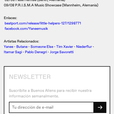
09/08 P.R.I.S.M.A Music Showcase (Mannheim, Alemania)
Enlaces:
beatport.com/release/little-helpers-127/1298771
facebook.com/Yaneemusik
Artistas Relacionados:
Yanee
-
Butane
-
Someone Else
-
Tim Xavier
-
Niederflur
-
Itamar Sagi
-
Pablo Denegri
-
Jorge Savoretti
NEWSLETTER
Suscribite a Buenos Aliens para recibir nuestra
información semanalmente.
→