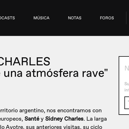
DCASTS
MÚSICA
NOTAS
FOROS
 CHARLES
N
 una atmósfera rave"
Su
in
territorio argentino, nos encontramos con
europeos,
Santé
y
Sidney Charles
. La larga
o Avotre, sus anteriores visitas, su ciclo