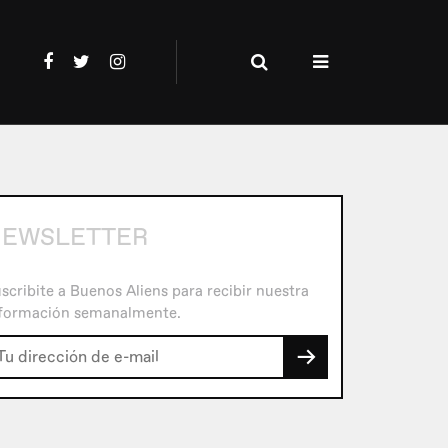
EWSLETTER
scribite a Buenos Aliens para recibir nuestra
formación semanalmente.
→