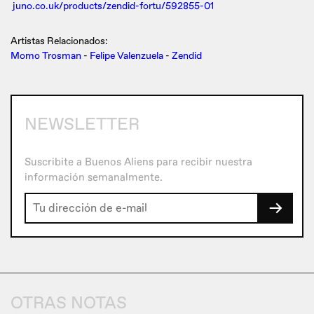
juno.co.uk/products/zendid-fortu/592855-01
Artistas Relacionados:
Momo Trosman
-
Felipe Valenzuela
-
Zendid
NEWSLETTER
Suscribite a Buenos Aliens para recibir nuestra
información semanalmente.
→
OTRAS NOTAS