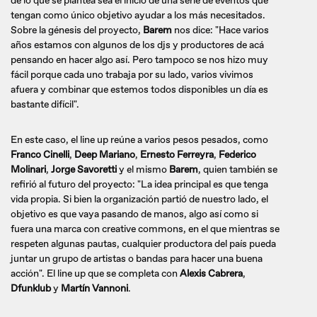
de lo que se plantea sea el inicio de una serie de eventos que
tengan como único objetivo ayudar a los más necesitados.
Sobre la génesis del proyecto,
Barem
nos dice: "Hace varios
años estamos con algunos de los djs y productores de acá
pensando en hacer algo así. Pero tampoco se nos hizo muy
fácil porque cada uno trabaja por su lado, varios vivimos
afuera y combinar que estemos todos disponibles un día es
bastante difícil".
En este caso, el line up reúne a varios pesos pesados, como
Franco Cinelli
,
Deep Mariano
,
Ernesto Ferreyra
,
Federico
Molinari
,
Jorge Savoretti
y el mismo
Barem
, quien también se
refirió al futuro del proyecto: "La idea principal es que tenga
vida propia. Si bien la organización partió de nuestro lado, el
objetivo es que vaya pasando de manos, algo así como si
fuera una marca con creative commons, en el que mientras se
respeten algunas pautas, cualquier productora del país pueda
juntar un grupo de artistas o bandas para hacer una buena
acción". El line up que se completa con
Alexis Cabrera
,
Dfunklub
y
Martín Vannoni
.