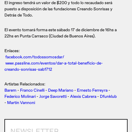
El ingreso tendrá un valor de $200 y todo lo recaudado será
puesto a disposición de las fundaciones Creando Sonrisas y
Detrás de Todo.
El evento tomará forma este sábado 17 de diciembre de 16hs a
22hs en Punta Carrasco (Ciudad de Buenos Aires).
Enlaces:
facebook.com/todossomosdar/
www.passline.com/eventos/dar-a-total-beneficio-de-
creando-sonrisas-sab1712
Artistas Relacionados:
Barem
-
Franco Cinelli
-
Deep Mariano
-
Ernesto Ferreyra
-
Federico Molinari
-
Jorge Savoretti
-
Alexis Cabrera
-
Dfunklub
-
Martín Vannoni
NEWSLETTER