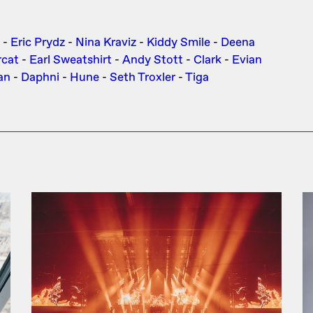
-
Eric Prydz
-
Nina Kraviz
-
Kiddy Smile
-
Deena
cat
-
Earl Sweatshirt
-
Andy Stott
-
Clark
-
Evian
an
-
Daphni
-
Hune
-
Seth Troxler
-
Tiga