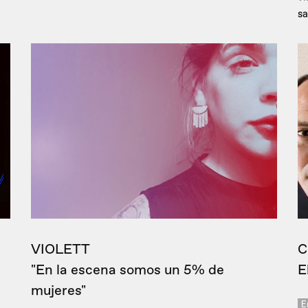
sa
VIOLETT
C
"En la escena somos un 5% de
E
mujeres"
E