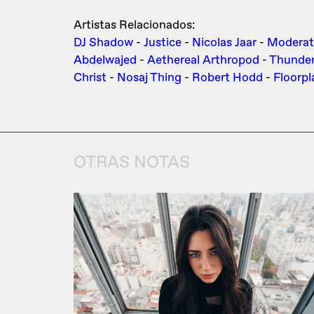
Artistas Relacionados:
DJ Shadow
-
Justice
-
Nicolas Jaar
-
Moderat
Abdelwajed
-
Aethereal Arthropod
-
Thunder
Christ
-
Nosaj Thing
-
Robert Hodd
-
Floorpl
OTRAS NOTAS