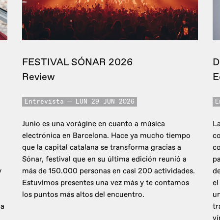
FESTIVAL SÓNAR 2026
D
Review
E
Entrevista
LUN 29 JUN 2026
E
Junio es una vorágine en cuanto a música
La
electrónica en Barcelona. Hace ya mucho tiempo
co
que la capital catalana se transforma gracias a
c
Sónar, festival que en su última edición reunió a
pa
y
más de 150.000 personas en casi 200 actividades.
de
Estuvimos presentes una vez más y te contamos
el
los puntos más altos del encuentro.
un
 a
tr
ví