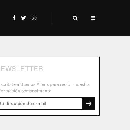
EWSLETTER
scribite a Buenos Aliens para recibir nuestra
formación semanalmente.
→