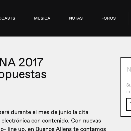
DCASTS
MÚSICA
NOTAS
FOROS
NA 2017
N
opuestas
Su
in
erá durante el mes de junio la cita
a electrónica con contenido. Con nuevas
o- line up, en Buenos Aliens te contamos