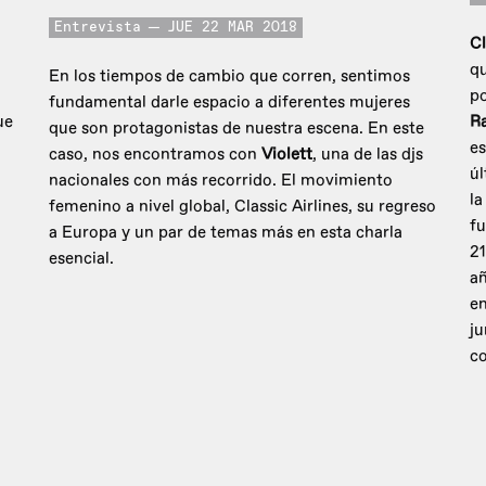
Entrevista
JUE 22 MAR 2018
C
qu
En los tiempos de cambio que corren, sentimos
po
fundamental darle espacio a diferentes mujeres
ue
Ra
que son protagonistas de nuestra escena. En este
es
caso, nos encontramos con
Violett
, una de las djs
úl
nacionales con más recorrido. El movimiento
la
femenino a nivel global, Classic Airlines, su regreso
fu
a Europa y un par de temas más en esta charla
21
esencial.
añ
en
ju
co