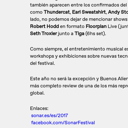
también aparecen entre los confirmados del
como
Thundercat
,
Earl Sweatshirt
,
Andy Sto
lado, no podemos dejar de mencionar shows 
Robert Hodd
en formato
Floorplan
Live (junt
Seth Troxler
junto a
Tiga
(6hs set).
Como siempre, el entretenimiento musical es
workshops y exhibiciones sobre nuevas tecnol
del festival.
Este año no será la excepción y Buenos Alien
más completo review de una de los más repre
global.
Enlaces:
sonar.es/es/2017
facebook.com/SonarFestival