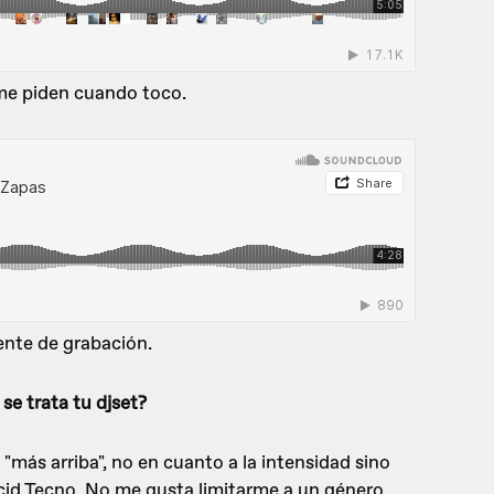
me piden cuando toco.
ente de grabación.
se trata tu djset?
"más arriba", no en cuanto a la intensidad sino
Acid Tecno. No me gusta limitarme a un género