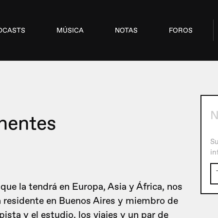
DCASTS
MÚSICA
NOTAS
FOROS
N
inentes
Su
in
que la tendrá en Europa, Asia y África, nos
sta residente en Buenos Aires y miembro de
sta y el estudio, los viajes y un par de