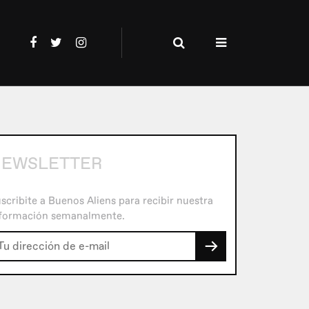
EWSLETTER
scribite a Buenos Aliens para recibir nuestra
formación semanalmente.
→