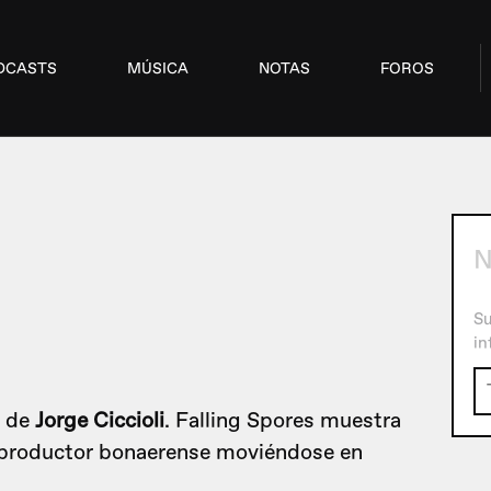
DCASTS
MÚSICA
NOTAS
FOROS
N
Su
in
o de
Jorge Ciccioli
. Falling Spores muestra
o productor bonaerense moviéndose en