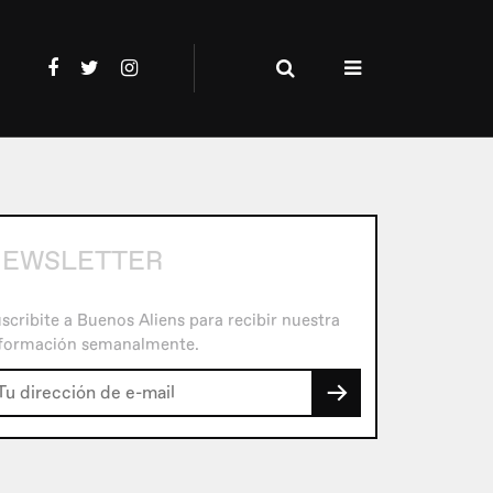
EWSLETTER
scribite a Buenos Aliens para recibir nuestra
formación semanalmente.
→