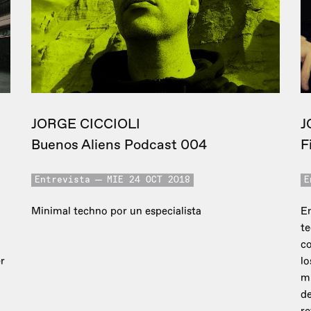
JORGE CICCIOLI
J
Buenos Aliens Podcast 004
F
Entrevista
MIE 24 OCT 2018
E
Minimal techno por un especialista
En
t
co
r
lo
m
de