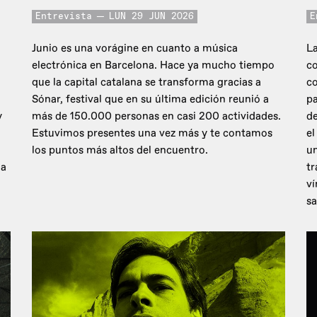
Entrevista
LUN 29 JUN 2026
E
Junio es una vorágine en cuanto a música
La
electrónica en Barcelona. Hace ya mucho tiempo
co
que la capital catalana se transforma gracias a
c
Sónar, festival que en su última edición reunió a
pa
y
más de 150.000 personas en casi 200 actividades.
de
Estuvimos presentes una vez más y te contamos
el
los puntos más altos del encuentro.
un
 a
tr
ví
sa