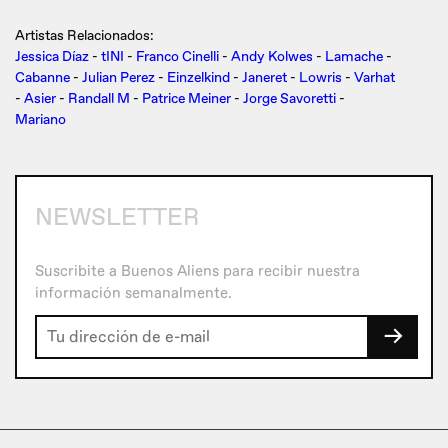
Artistas Relacionados:
Jessica Díaz
-
tINI
-
Franco Cinelli
-
Andy Kolwes
-
Lamache
-
Cabanne
-
Julian Perez
-
Einzelkind
-
Janeret
-
Lowris
-
Varhat
-
Asier
-
Randall M
-
Patrice Meiner
-
Jorge Savoretti
-
Mariano
NEWSLETTER
Suscribite a Buenos Aliens para recibir nuestra
información semanalmente.
→