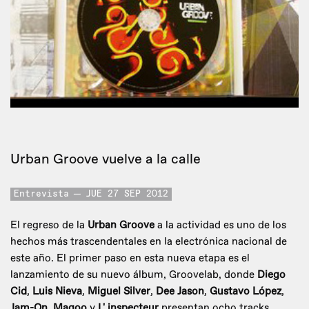
Urban Groove vuelve a la calle
Entrevista
JUE 27 SEP 2012
El regreso de la
Urban Groove
a la actividad es uno de los
hechos más trascendentales en la electrónica nacional de
este año. El primer paso en esta nueva etapa es el
lanzamiento de su nuevo álbum, Groovelab, donde
Diego
Cid
,
Luis Nieva
,
Miguel Silver
,
Dee Jason
,
Gustavo López
,
Jam-On
,
Magoo
y
L' inspecteur
presentan ocho tracks