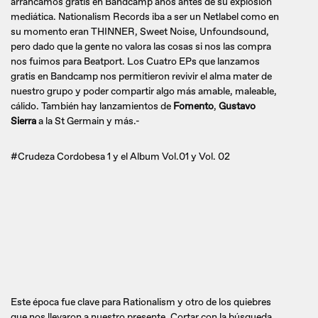
arrancamos gratis en Bandcamp años antes de su explosión
mediática. Nationalism Records iba a ser un Netlabel como en
su momento eran THINNER, Sweet Noise, Unfoundsound,
pero dado que la gente no valora las cosas si nos las compra
nos fuimos para Beatport. Los Cuatro EPs que lanzamos
gratis en Bandcamp nos permitieron revivir el alma mater de
nuestro grupo y poder compartir algo más amable, maleable,
cálido. También hay lanzamientos de
Fomento
,
Gustavo
Sierra
a la St Germain y más.-
#Crudeza Cordobesa 1 y el Album Vol.01 y Vol. 02
Este época fue clave para Rationalism y otro de los quiebres
que nos llevaron a nuestro presente. Cortar con la búsqueda