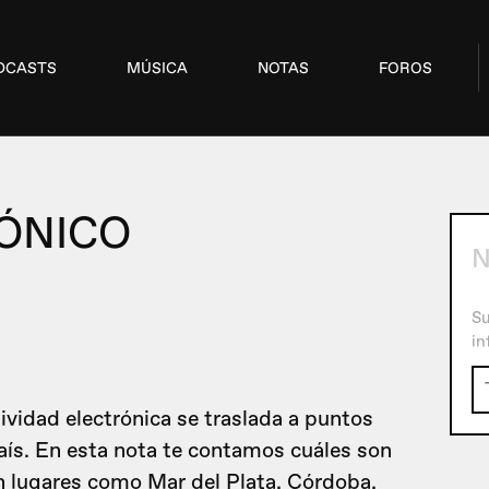
DCASTS
MÚSICA
NOTAS
FOROS
ÓNICO
N
Su
in
ividad electrónica se traslada a puntos
 país. En esta nota te contamos cuáles son
 en lugares como Mar del Plata, Córdoba,