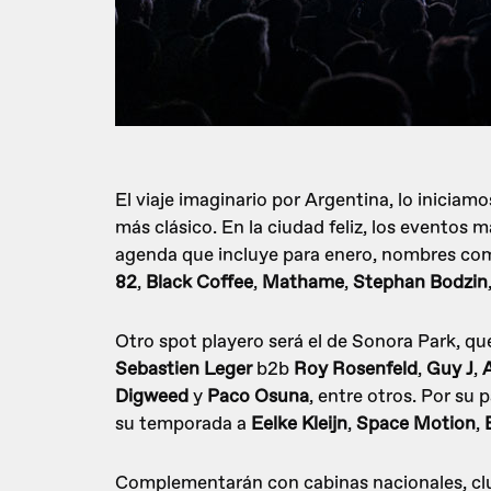
El viaje imaginario por Argentina, lo iniciamo
más clásico. En la ciudad feliz, los eventos
agenda que incluye para enero, nombres c
82
,
Black Coffee
,
Mathame
,
Stephan Bodzin
Otro spot playero será el de Sonora Park, qu
Sebastien Leger
b2b
Roy Rosenfeld
,
Guy J
,
Digweed
y
Paco Osuna
, entre otros. Por su 
su temporada a
Eelke Kleijn
,
Space Motion
,
Complementarán con cabinas nacionales, c