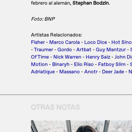
febrero al alemán,
Stephan Bodzin
.
Foto: BNP
Artistas Relacionados:
Fisher
-
Marco Carola
-
Loco Dice
-
Hot Sinc
-
Traumer
-
Gordo
-
Artbat
-
Guy Mantzur
-
Of Time
-
Nick Warren
-
Henry Saiz
-
John D
Motion
-
Binaryh
-
Elio Riso
-
Fatboy Slim
-
Adriatique
-
Massano
-
Anotr
-
Deer Jade
-
N
OTRAS NOTAS