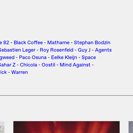
e 82
-
Black Coffee
-
Mathame
-
Stephan Bodzin
Sebastien Leger
-
Roy Rosenfeld
-
Guy J
-
Agents
igweed
-
Paco Osuna
-
Eelke Kleijn
-
Space
Sahar Z
-
Chicola
-
Oostil
-
Mind Against
-
ick
-
Warren