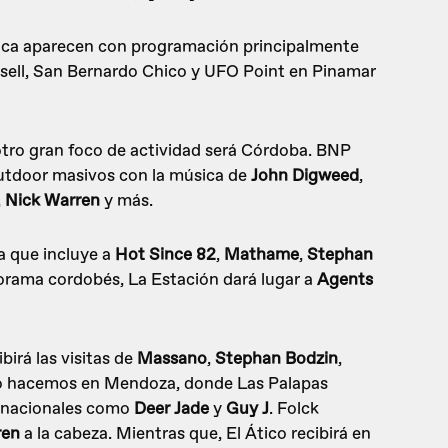
ntica aparecen con programación principalmente
esell, San Bernardo Chico y UFO Point en Pinamar
 otro gran foco de actividad será Córdoba. BNP
outdoor masivos con la música de
John Digweed
,
,
Nick Warren
y más.
a que incluye a
Hot Since 82
,
Mathame
,
Stephan
rama cordobés, La Estación dará lugar a
Agents
birá las visitas de
Massano
,
Stephan Bodzin
,
do lo hacemos en Mendoza, donde Las Palapas
ternacionales como
Deer Jade
y
Guy J
. Folck
ren
a la cabeza. Mientras que, El Ático recibirá en