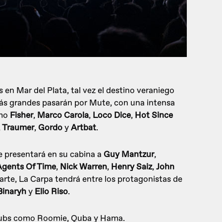
s en Mar del Plata, tal vez el destino veraniego
 más grandes pasarán por Mute, con una intensa
omo
Fisher
,
Marco Carola
,
Loco Dice
,
Hot Since
,
Traumer
,
Gordo
y
Artbat
.
e presentará en su cabina a
Guy Mantzur
,
Agents Of Time
,
Nick Warren
,
Henry Saiz
,
John
parte, La Carpa tendrá entre los protagonistas de
Binaryh
y
Elio Riso
.
lubs como Roomie, Quba y Hama.