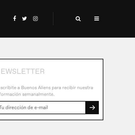
EWSLETTER
scribite a Buenos Aliens para recibir nuestra
formación semanalmente.
→