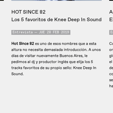
HOT SINCE 82
A
Los 5 favoritos de Knee Deep In Sound
E
Entrevista
JUE 28 FEB 2019
E
Hot Since 82
es uno de esos nombres que a esta
Co
altura no necesita demasiada introducción. A unos
or
días de visitar nuevamente Buenos Aires, le
gl
pedimos al dj y productor inglés que elija los 5
el
tracks favoritos de su propio sello: Knee Deep In
d
Sound.
co
se
ha