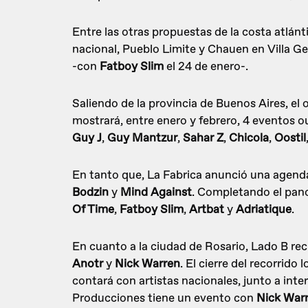
Entre las otras propuestas de la costa atlá
nacional, Pueblo Limite y Chauen en Villa G
-con
Fatboy Slim
el 24 de enero-.
Saliendo de la provincia de Buenos Aires, el
mostrará, entre enero y febrero, 4 eventos 
Guy J
,
Guy Mantzur
,
Sahar Z
,
Chicola
,
Oostil
En tanto que, La Fabrica anunció una agend
Bodzin
y
Mind Against
. Completando el pano
Of Time
,
Fatboy Slim
,
Artbat
y
Adriatique
.
En cuanto a la ciudad de Rosario, Lado B reci
Anotr
y
Nick Warren
. El cierre del recorri
contará con artistas nacionales, junto a in
Producciones tiene un evento con
Nick
War