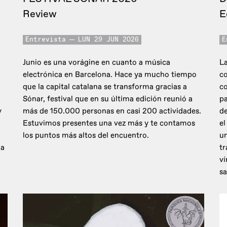
Review
E
Entrevista
LUN 29 JUN 2026
E
Junio es una vorágine en cuanto a música
La
electrónica en Barcelona. Hace ya mucho tiempo
co
que la capital catalana se transforma gracias a
c
Sónar, festival que en su última edición reunió a
pa
y
más de 150.000 personas en casi 200 actividades.
de
Estuvimos presentes una vez más y te contamos
el
los puntos más altos del encuentro.
un
 a
tr
ví
sa