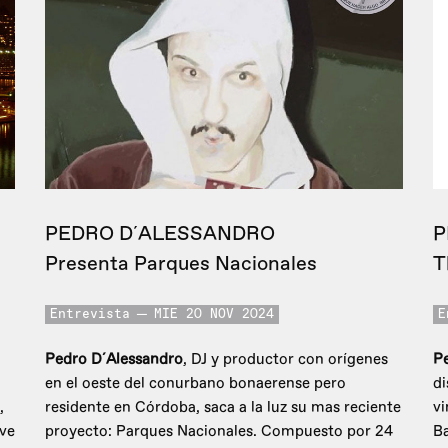
PEDRO D´ALESSANDRO
P
Presenta Parques Nacionales
T
Entrevista
MIE 20 NOV 2024
E
Pedro D´Alessandro
, DJ y productor con orígenes
P
en el oeste del conurbano bonaerense pero
di
,
residente en Córdoba, saca a la luz su mas reciente
vi
ve
proyecto: Parques Nacionales. Compuesto por 24
B