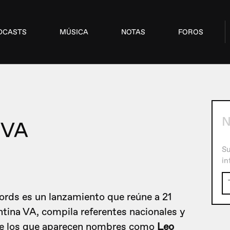
DCASTS
MÚSICA
NOTAS
FOROS
 VA
Su
in
rds es un lanzamiento que reúne a 21
tina VA, compila referentes nacionales y
tre los que aparecen nombres como
Leo