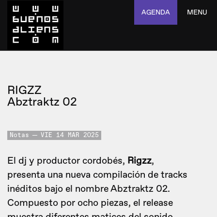
AGENDA
MENU
RIGZZ
Abztraktz 02
Notas
VIE 14 MAR 2025
El dj y productor cordobés,
Rigzz
,
presenta una nueva compilación de tracks
inéditos bajo el nombre Abztraktz 02.
Compuesto por ocho piezas, el release