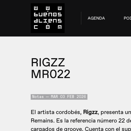
AGENDA
PO
RIGZZ
MR022
Notas
MAR 03 FEB 2026
El artista cordobés,
Rigzz
, presenta u
Remains. Es la referencia número 22 d
cargados de groove. Cuenta con el s