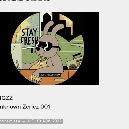
IGZZ
nknown Zeriez 001
ntrevista
JUE 10 NOV 2022