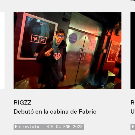
RIGZZ
R
Debutó en la cabina de Fabric
U
Entrevista
MIE 04 ENE 2023
E