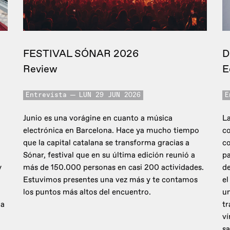
FESTIVAL SÓNAR 2026
D
Review
E
Entrevista
LUN 29 JUN 2026
E
Junio es una vorágine en cuanto a música
La
electrónica en Barcelona. Hace ya mucho tiempo
co
que la capital catalana se transforma gracias a
c
Sónar, festival que en su última edición reunió a
pa
y
más de 150.000 personas en casi 200 actividades.
de
Estuvimos presentes una vez más y te contamos
el
los puntos más altos del encuentro.
un
 a
tr
ví
sa