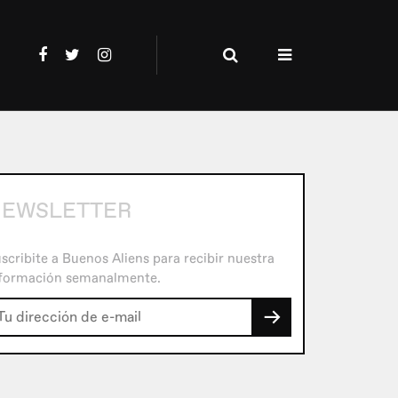
EWSLETTER
scribite a Buenos Aliens para recibir nuestra
formación semanalmente.
→