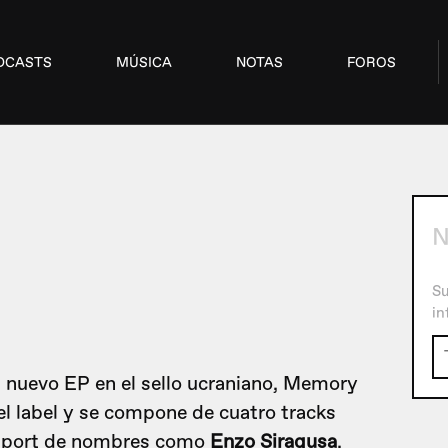
DCASTS
MÚSICA
NOTAS
FOROS
N
Su
in
n nuevo EP en el sello ucraniano, Memory
el label y se compone de cuatro tracks
upport de nombres como
Enzo Siragusa
,