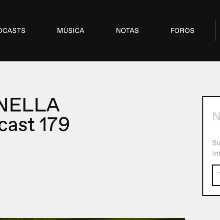
DCASTS
MÚSICA
NOTAS
FOROS
NELLA
N
cast 179
Su
in