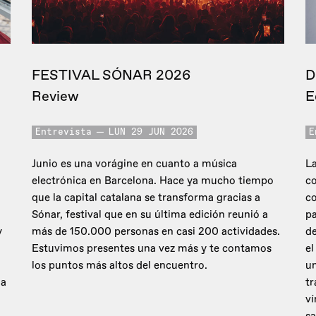
FESTIVAL SÓNAR 2026
D
Review
E
Entrevista
LUN 29 JUN 2026
E
Junio es una vorágine en cuanto a música
La
electrónica en Barcelona. Hace ya mucho tiempo
co
que la capital catalana se transforma gracias a
c
Sónar, festival que en su última edición reunió a
pa
y
más de 150.000 personas en casi 200 actividades.
de
Estuvimos presentes una vez más y te contamos
el
los puntos más altos del encuentro.
un
 a
tr
ví