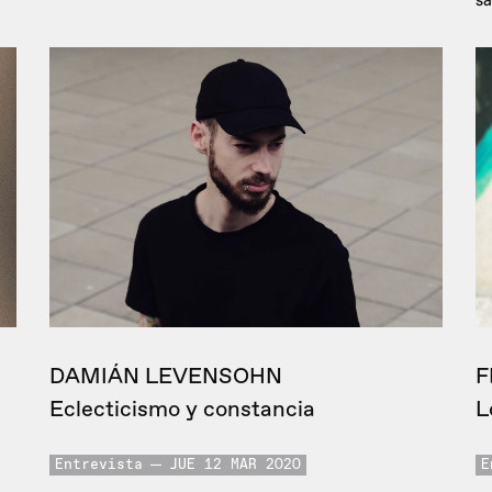
sa
DAMIÁN LEVENSOHN
F
Eclecticismo y constancia
L
Entrevista
JUE 12 MAR 2020
E