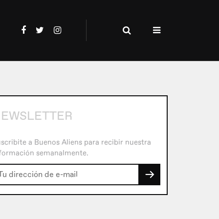
EWSLETTER
scribite a Buenos Aliens para recibir nuestra
formación semanalmente.
→