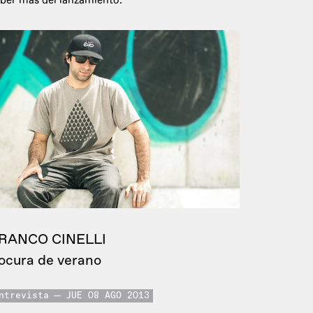
ber más del lanzamiento.
RANCO CINELLI
ocura de verano
ntrevista
JUE 08 AGO 2013