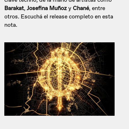
clave techno, de la mano de artistas como
Barakat
,
Josefina Muñoz
y
Chané
, entre
otros. Escuchá el release completo en esta
nota.