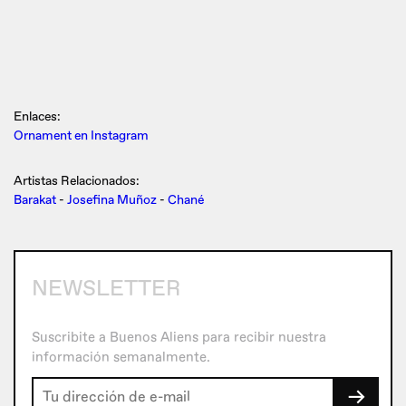
Enlaces:
Ornament en Instagram
Artistas Relacionados:
Barakat
-
Josefina Muñoz
-
Chané
NEWSLETTER
Suscribite a Buenos Aliens para recibir nuestra
información semanalmente.
→