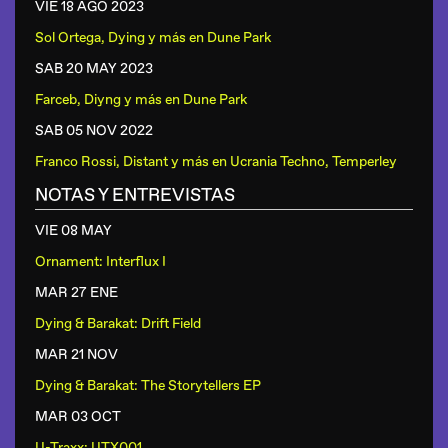
VIE 18 AGO
2023
Sol Ortega, Dying y más
en
Dune Park
SAB 20 MAY
2023
Farceb, Diyng y más
en
Dune Park
SAB 05 NOV
2022
Franco Rossi, Distant y más
en
Ucrania Techno, Temperley
NOTAS Y ENTREVISTAS
VIE 08 MAY
Ornament: Interflux I
MAR 27 ENE
Dying & Barakat: Drift Field
MAR 21 NOV
Dying & Barakat: The Storytellers EP
MAR 03 OCT
U-Traxx: UTX001